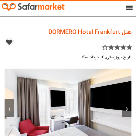
menu
هتل DORMERO Hotel Frankfurt
star_border star star star star
تاریخ بروزرسانی: ۱۴ خرداد ۱۴۰۰
›
‹