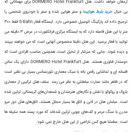
ارمغان خواهد داشت. هتل DORMERO Hotel Frankfurt برای مهمانانی که
بی خیال
خرید بلیط هواپیما
و سفر هوایی شده و سفر با خودروی شخصی را
ترجیح داده اند پارکینگ اتومبیل خصوصی دارد. ایستگاه قطار S-Bahn فقط ۳۰۰
متر با این هتل فاصله دارد که به ایستگاه مرکزی فرانکفورت در عرض ۳ دقیقه می
توانید با قطار برسید. این هتل دقیقا مخصوص آنهایی است که می خواهند ببینند
و دیده شوند. جایی که سرشار از تخیل است، همچنین مناسب افرادی است که
دوستدار فناوری هستند. هتل DORMERO Hotel Frankfurt دارای یک سالن
افسانه ‌ای و تماشایی رقص باله با سبک معماری نئورنسانس بسیار بی نظیر است
که در ظاهر مانند عمارت سلطنتی به نظر می رسد. سقف هتل ترکیبی از معماری
باروک و روکوکو با نقش و نگارهای هنرمندان و شمعدان‌های کریستالی تزئین شده
است. مبلمان هتل در لابی و اتاق ها بسیار مجلل هستند، اتاق‌های هتل دور مرو
مدرن با سنگ مرمر و کف‌های چوبی تزئین شده‌اند که مورد پسند همه سلیقه ها
است. مطمئنا هیچ کس ناراضی از این هتل خارج نمی شود.