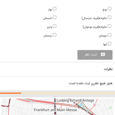
زوج
بهار
خانواده(فرزند خردسال)
تابستان
خانواده(فرزند نوجوان)
پاییز
دوستان
زمستان
تنها
ثبت نظر
rate_review
نظرات
هنوز هیچ نظری ثبت نشده است