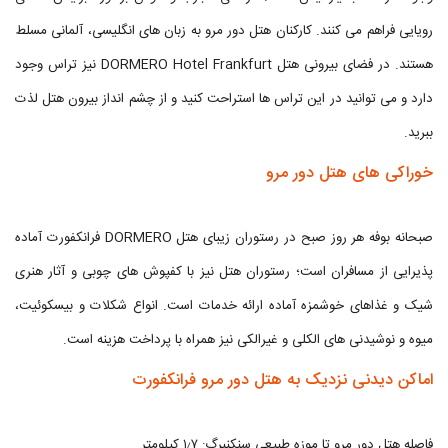
رویایی فراهم می کنند. کارکنان هتل دور مرو به زبان های انگلیسی، آلمانی مسلط
هستند. در فضای بیرونی هتل DORMERO Hotel Frankfurt نیز تراس وجود
دارد و می توانید در این تراس ها استراحت کنید و از چشم انداز بیرون هتل لذت
ببرید.
خوراکی های هتل دور مرو
صبحانه بوفه هر روز صبح در رستوران زیبای هتل DORMERO فرانکفورت آماده
پذیرایی از مسافران است؛ رستوران هتل نیز با کفپوش های چوبی و آثار هنری
شیک و غذاهای خوشمزه آماده ارائه خدمات است. انواع شکلات و بیسکوئیت،
میوه و نوشیدنی های الکلی و غیرالکی نیز همراه با پرداخت هزینه است.
اماکن دیدنی نزدیک به هتل دور مرو فرانکفورت
فاصله هتل دور مرو تا موزه طبیعی سنکنبرگ: ۱٫۷ کیلومتر