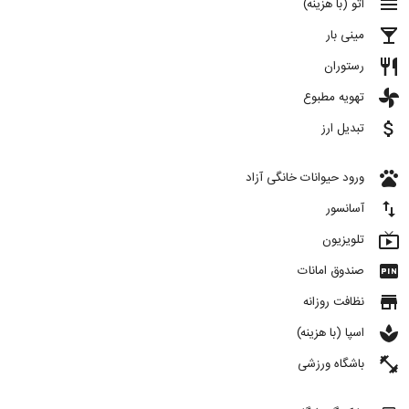
menu
اتو (با هزینه)
local_bar
مینی بار
restaurant
رستوران
toys
تهویه مطبوع
attach_money
تبدیل ارز
pets
ورود حیوانات خانگی آزاد
import_export
آسانسور
live_tv
تلویزیون
fiber_pin
صندوق امانات
store
نظافت روزانه
spa
اسپا (با هزینه)
fitness_center
باشگاه ورزشی