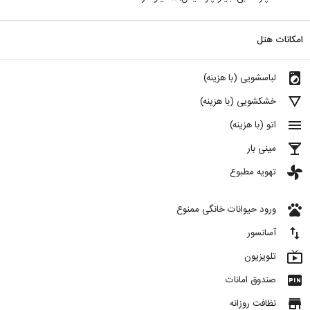
امکانات هتل
local_laundry_service
لباسشویی (با هزینه)
details
خشکشویی (با هزینه)
menu
اتو (با هزینه)
local_bar
مینی بار
toys
تهویه مطبوع
pets
ورود حیوانات خانگی ممنوع
import_export
آسانسور
live_tv
تلویزیون
fiber_pin
صندوق امانات
store
نظافت روزانه