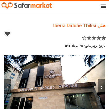
menu
هتل Iberia Didube Tbilisi
star_border star star star star
تاریخ بروزرسانی: ۲۵ مرداد ۱۴۰۲
›
‹