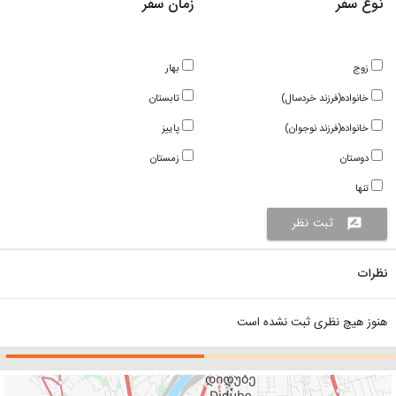
نوع سفر
زمان سفر
زوج
بهار
خانواده(فرزند خردسال)
تابستان
خانواده(فرزند نوجوان)
پاییز
دوستان
زمستان
تنها
ثبت نظر
rate_review
نظرات
هنوز هیچ نظری ثبت نشده است