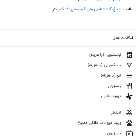
فاصله از
باغ گیاه‌شناسی ملی گرجستان
: ۱۴ کیلومتر
امکانات هتل
local_laundry_service
لباسشویی (با هزینه)
details
خشکشویی (با هزینه)
menu
اتو (با هزینه)
restaurant
رستوران
toys
تهویه مطبوع
pool
استخر
pets
ورود حیوانات خانگی ممنوع
live_tv
تلویزیون