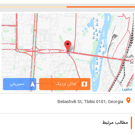
navigation
map
اماکن نزدیک
مسیریابی
Leaflet
location_on
Beliashvili St, Tbilisi 0101, Georgia
مطالب مرتبط