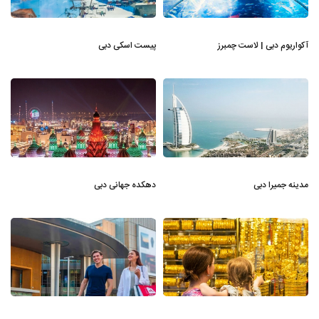
آکواریوم دبی | لاست چمبرز
پیست اسکی دبی
مدینه جمیرا دبی
دهکده جهانی دبی