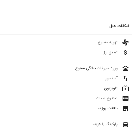
امکانات هتل
toys
تهویه مطبوع
attach_money
تبدیل ارز
pets
ورود حیوانات خانگی ممنوع
import_export
آسانسور
live_tv
تلویزیون
fiber_pin
صندوق امانات
store
نظافت روزانه
directions_car
پارکینگ با هزینه