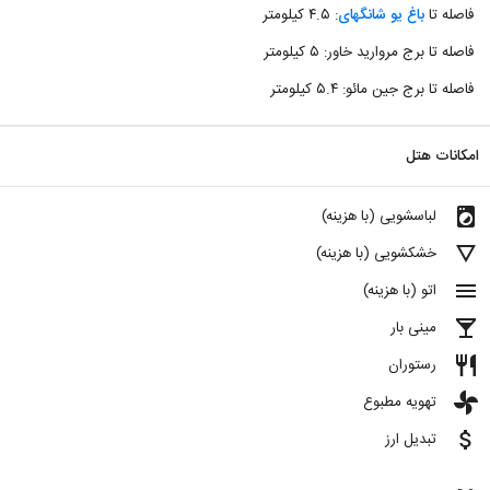
فاصله تا
باغ یو شانگهای
: ۴.۵ کیلومتر
فاصله تا برج مروارید خاور: ۵ کیلومتر
فاصله تا برج جین مائو: ۵.۴ کیلومتر
امکانات هتل
local_laundry_service
لباسشویی (با هزینه)
details
خشکشویی (با هزینه)
menu
اتو (با هزینه)
local_bar
مینی بار
restaurant
رستوران
toys
تهویه مطبوع
attach_money
تبدیل ارز