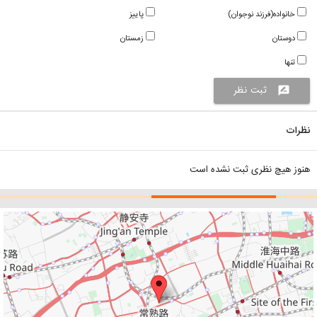
خانواده(فرزند نوجوان)
پاییز
دوستان
زمستان
تنها
ثبت نظر
rate_review
نظرات
هنوز هیچ نظری ثبت نشده است