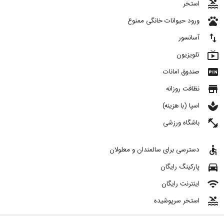
pool
استخر
pets
ورود حیوانات خانگی ممنوع
import_export
آسانسور
live_tv
تلویزیون
fiber_pin
صندوق امانات
store
نظافت روزانه
spa
اسپا (با هزینه)
fitness_center
باشگاه ورزشی
accessible
دسترسی برای سالمندان و معلولان
directions_car
پارکینگ رایگان
wifi
اینترنت رایگان
pool
استخر سرپوشیده