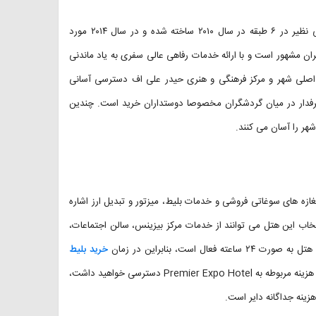
هتل ۴ ستاره پریمیر اکسپو در قلب شهر باکو واقع شده است. این هتل بی نظیر در ۶ طبقه در سال ۲۰۱۰ ساخته شده و در سال ۲۰۱۴ مورد
ران مشهور است و با ارائه خدمات رفاهی عالی سفری به یاد ماندنی
می زند. با اقامت در Premier Expo Hotel به میدان اصلی شهر و مرکز فرهنگی و هنری حیدر علی اف دسترسی آسانی
رفدار در میان گردشگران مخصوصا دوستداران خرید است. چندین
هر را آسان می کنند.
غازه های سوغاتی فروشی و خدمات بلیط، میزتور و تبدیل ارز اشاره
نتخاب این هتل می توانند از خدمات مرکز بیزینس، سالن اجتماعات،
ت، بنابراین در زمان
خرید بلیط
نگران ساعت پروازتان نباشید و از طریق شاتل فرودگاهی و با پرداخت هزینه مربوطه به Premier Expo Hotel دسترسی خواهید داشت،
ینه جداگانه دایر است.