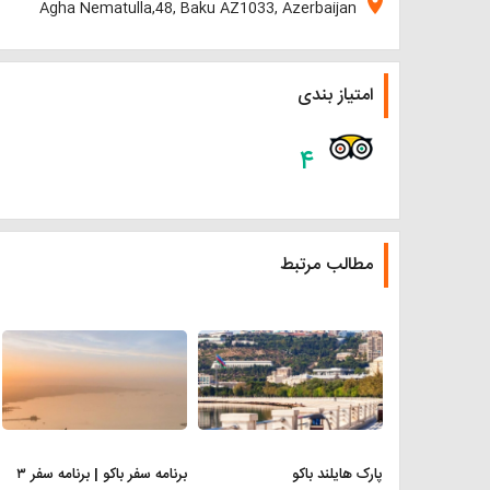
location_on
Agha Nematulla,48, Baku AZ1033, Azerbaijan
امتیاز بندی
۴
مطالب مرتبط
پارک هایلند باکو
برنامه سفر باکو | برنامه سفر ۳