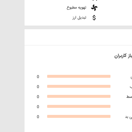
toys
تهویه مطبوع
attach_money
تبدیل ارز
از کاربران
0
0
سط
0
0
 بد
0