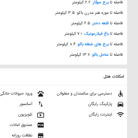
فاصله تا
برج سوکار
: ۲.۲ کیلومتر
فاصله تا موزه هنر مدرن باکو: ۳.۵ کیلومتر
فاصله تا
قلعه دختر
: ۶.۵ کیلومتر
فاصله تا
باغ فیلارمونیک
: ۷.۱ کیلومتر
فاصله تا
برج های شعله باکو
: ۸.۴ کیلومتر
فاصله تا
ساحل باکو
: ۱۳.۷ کیلومتر
امکانات هتل
pets
accessible
دسترسی برای سالمندان و معلولان
ورود حیوانات خانگی
import_export
directions_car
پارکینگ رایگان
آسانسور
live_tv
wifi
اینترنت رایگان
تلویزیون
fiber_pin
صندوق امانات
store
نظافت روزانه