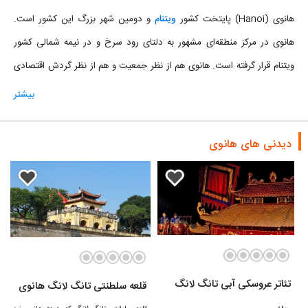
هانوی (Hanoi) پایتخت کشور
ویتنام
و دومین شهر بزرگ این کشور است.
هانوی در مرکز منطقه‌ای مشهور به دلتای رود سرخ و در نیمه شمالی کشور
ویتنام قرار گرفته است. هانوی هم از نظر جمعیت و هم از نظر گردش اقتصادی
در رتبه دوم پس از شهر هو چی مین در جنوب ویتنام جای دارد. هانوی با
بیشتر
مساحتی ۳۳۰۰ کیلومتر مربعی، جمعیتی ۷.۷ میلیون نفری را در خود جای داده
است.
دیدنی های هانوی
تئاتر عروسکی آبی تانگ لانگ
قلعه سلطنتی تانگ لانگ هانوی