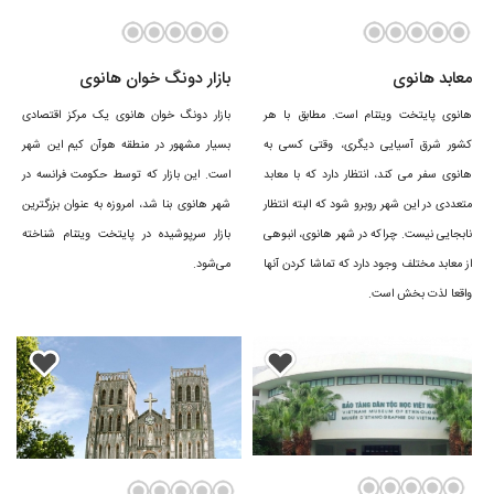
مهمترین فرودگاه شهر هانوی فرودگاه بین المللی نوی بای است. این فرودگاه
دومین فرودگاه بزرگ
ویتنام
به شمار می‌رود.
معابد هانوی
بازار دونگ خوان هانوی
هانوی پایتخت ویتنام است. مطابق با هر
بازار دونگ خوان هانوی یک مرکز اقتصادی
کشور شرق آسیایی دیگری، وقتی کسی به
بسیار مشهور در منطقه هوآن کیم این شهر
هانوی سفر می کند، انتظار دارد که با معابد
است. این بازار که توسط حکومت فرانسه در
متعددی در این شهر روبرو شود که البته انتظار
شهر هانوی بنا شد، امروزه به عنوان بزرگترین
نابجایی نیست. چراکه در شهر هانوی، انبوهی
بازار سرپوشیده در پایتخت ویتنام شناخته
از معابد مختلف وجود دارد که تماشا کردن آنها
می‌شود.
واقعا لذت بخش است.