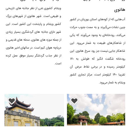
ویتنام کشوری غنی از نظر جاذبه های تاریخی
هانوی
و طبیعی است. شهر هانوی از شهرهای بزرگ
هانوی پایتخت ویتنام مجموعه‌ای از غذاهای لذیذ این کشور جنوب شرقی آسیا
آب‌هایی که از کوه‌های استان یون‌نان در کشور
کشور ویتنام و پایتخت این کشور است. این
را در رستوران ها و غذاخوری هایش به شما عرضه می‌کند. غذاهایی همچون
چین نشات می‌گیرند و به سمت جنوب حرکت
شهر دارای جاذبه های گردشگری بسیار زیادی
می‌کنند، رودخانه‌ای به وجود می‌آورند که یکی
بی بی کیو خیابانی، گوی کوان، بان ژو، فو، بان می، بون چا هانوی و چاکا که
از جمله موزه های هانوی، محله های قدیمی و
از شاهکارهای طبیعت به شمار می‌رود. این
باید در سفر به این شهر آنها را تجربه کنید.
دریاچه هوان کیم است. در سالهای اخیر هانوی
شاهکار جایی نیست جز رود سرخ هانوی. این
از نظر جذب گردشگر بسیار موفق عمل کرده
زمان مناسب سفر به هانوی
رودخانه شگفت انگیز که طولش به ۱۲۰
است.
کیلومتر رسیده و در برخی نقاط عرض آن
تقریبا ۱۴۰ کیلومتر است، مرکز تجاری کشور
هانوی در بخش شمال و کوهستانی کشور ویتنام جای گرفته است. در شهر
ویتنام به شمار می‌رود.
هانوی نیمه اول سال گرم و مرطوب و نیمه سال به طور تنسبی دمای هوا معتدل
تر است. به همین دلیل نیمه پاییز تا اوایل بهار هر سال، بهترین زمان برای
تجربه هانوی پایتخت ویتنام است.