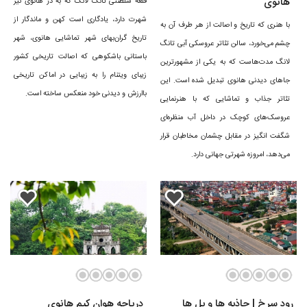
هانوی
قلعه سلطنتی تانگ لانگ که به دژ هانوی نیز
شهرت دارد، یادگاری است کهن و ماندگار از
با هنری که تاریخ و اصالت از هر طرف آن به
تاریخچه هانوی
تاریخ گران‌بهای شهر تماشایی هانوی، شهر
چشم می‌خورد، سالن تئاتر عروسکی آبی تانگ
باستانی باشکوهی که اصالت تاریخی کشور
لانگ مدت‌هاست که به یکی از مشهورترین
زیبای ویتنام را به زیبایی در اماکن تاریخی
جاهای دیدنی هانوی تبدیل شده است. این
شهر هانوی در حوالی سال ۱۰۱۰ میلادی به دست «لای تای تو» به عنوان
باارزش و دیدنی‌ خود منعکس ساخته است.
تئاتر جذاب و تماشایی که با هنرنمایی
پایتخت امپراتوری ویتنام در کنار رود سرخ و با نام قدیمی «تانگ لانگ» پایه
عروسک‌های کوچک در داخل آب منظره‌ای
گذاری شد. تانگ لانگ تا سال ۱۸۰۲ مهمترین شهر ویتنام بود تا اینکه آخرین
شگفت انگیز در مقابل چشمان مخاطبان قرار
می‌دهد، امروزه شهرتی جهانی دارد.
خاندان امپراتوری نگوئن پایتخت را جا به جا کرد. در سال ۱۸۳۱ نام هانوی بر
این شهر گذاشته شد. در سال ۱۸۷۳ هانوی توسط نیروهای فرانسوی اشغال شد
و این شهر تا سال ۱۹۴۰ مرکز منطقه استعماری فرانسه در هندو چین بود. در
جنگ جهانی دوم این شهر توسط نیروهای ژاپنی اشغال شد و پس از جنگ
ویتنام استقلال خود را به دست آورد. پس از جنگ ویتنام، هانوی پایتخت
جدید کشور ویتنام شد.
غذاهای هانوی
رود سرخ | جاذبه ها و پل ها
دریاچه هوان کیم هانوی