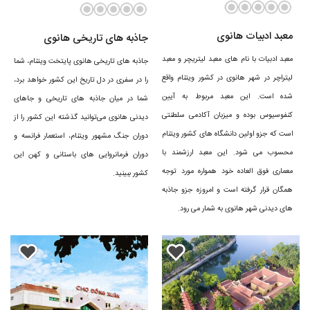
معبد ادبیات هانوی
جاذبه های تاریخی هانوی
معبد ادبیات با نام های معبد لیتریچر و معبد
جاذبه های تاریخی هانوی پایتخت ویتنام، شما
لیتراچر در شهر هانوی در کشور ویتنام واقع
را در سفری در دل تاریخ این کشور خواهد برد،
شده است. این معبد مربوط به آیین
شما در میان جاذبه های تاریخی و جاهای
کنفوسیوس بوده و میزبان آکادمی‌ سلطنتی
دیدنی هانوی می‌توانید گذشته این کشور را از
است که جزو اولین دانشگاه های کشور ویتنام
دوران جنگ مشهور ویتنام، استعمار فرانسه و
محسوب می شود. این معبد ارزشمند با
دوران فرمانروایی های باستانی و کهن این
جاهای دیدنی هانوی
معماری فوق العاده خود همواره مورد توجه
کشور ببینید.
همگان قرار گرفته است و امروزه جزو جاذبه
از مشهورترین نقاط دیدنی هانوی پایتخت فرهنگی و کهن ویتنام می‌توان به
های دیدنی شهر هانوی به شمار می رود.
بنای یادبود هاچوی مین، رود سرخ، دریاچه های هان کیم و دریاچه غربی،
یادبود زندان هائو لو و معبد کوهستان جادا اشاره کرد.
فرودگاه هانوی