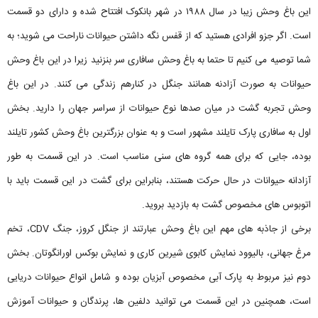
این باغ وحش زیبا در سال ۱۹۸۸ در شهر بانکوک افتتاح شده و دارای دو قسمت
است. اگر جزو افرادی هستید که از قفس نگه داشتن حیوانات ناراحت می شوید؛ به
شما توصیه می کنیم تا حتما به باغ وحش سافاری سر بنزنید زیرا در این باغ وحش
حیوانات به صورت آزادنه همانند جنگل در کنارهم زندگی می کنند. در این باغ
وحش تجربه گشت در میان صدها نوع حیوانات از سراسر جهان را دارید. بخش
اول به سافاری پارک تایلند مشهور است و به عنوان بزرگترین باغ وحش کشور تایلند
بوده، جایی که برای همه گروه های سنی مناسب است. در این قسمت به طور
آزادانه حیوانات در حال حرکت هستند، بنابراین برای گشت در این قسمت باید با
اتوبوس های مخصوص گشت به بازدید بروید.
برخی از جاذبه های مهم این باغ وحش عبارتند از جنگل کروز، جنگ CDV، تخم
مرغ جهانی، بالیوود نمایش کابوی شیرین کاری و نمایش بوکس اورانگوتان. بخش
دوم نیز مربوط به پارک آبی مخصوص آبزیان بوده و شامل انواع حیوانات دریایی
است، همچنین در این قسمت می توانید دلفین ها، پرندگان و حیوانات آموزش