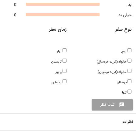
بد
0
خیلی بد
0
نوع سفر
زمان سفر
زوج
بهار
خانواده(فرزند خردسال)
تابستان
خانواده(فرزند نوجوان)
پاییز
دوستان
زمستان
تنها
ثبت نظر
rate_review
نظرات