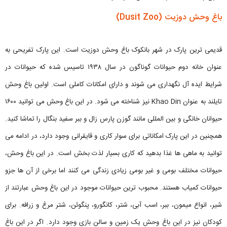
باغ وحش دوزیت (Dusit Zoo)
قدیمی ترین پارک در شهر بانکوک باغ وحش دوزیت است. این پارک تفریحی به
عنوان خانه دوم حیوانات گوناگون در سال ۱۹۳۸ تاسیس شده که حیوانات در
شرایط ایده آل نگهداری می شوند و دارای امکانات کاملی است. اولین باغ وحش
تایلند به عنوان Khao Din نیز شناخته می شود. در این باغ وحش می توانید ۱۶۰۰
حیوانان خانگی و بین المللی مانند گوزن پارس زال و ببر سفید بنگال را تماشا کنید.
همچنین در این پارک امکاناتی برای سوار کاری و قایقرانی وجود دارد، در ادامه می
توانید به ماهی ها غذا بدهید که کاری بسیار لذت بخش است. در این باغ وحش،
حیوانات مختلف بومی و غیر بومی زیادی زندگی می کنند اما برخی از آن ها جزو
حیوانات کمیاب هستند. محبوب ترین حیوانات موجود در این باغ وحش عبارتند از
شیر، انواع میمون، ببر، اسب آبی، شتر، کانگورو، پنگوئن، شتر مرغ و زرافه. برای
کودکان نیز در این باغ وحش یک زمین و سالن بازی وجود دارد. اگر در این باغ