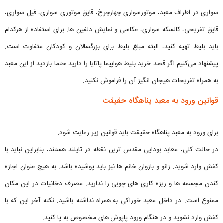
سواری در اطراف معبد، موتورسواری چهارچرخ، قایق موتوری سواری، فیل سواری،
قایق تفریحی، کالسکه سواری، عکاسی و نمایش دلفین ها. برای استفاده از هرکدام
باید بلیط تهیه کنید، البته مبلغ بلیط برای بزرگسالان و کودکان متفاوت است.
پیشنهاد می‌کنیم اگر قصد خرید بلیط هواپیما پاتایا را دارید حتما بازدید از این معبد
به همراه تفریحات هیجان انگیز آن را فراموش نکنید.
قوانین ورود به معبد پناهگاه حقیقت
برای ورود به معبد پناهگاه حقیقت باید قوانین زیر رعایت شود:
در حالت کلی، معابد بودایی مقدس ترین نقطه در تایلند هستند، بنابراین نباید با
کفش وارد شوید. زانو و بازوان خانم ها نیز باید پوشیده باشد. به هیچ عنوان اجازه
کندن مجسمه ها و ریزه کاری های چوبی را ندارید. مصرف دخانیات در این مکان
ممنوع است. در داخل معبد خوراکی به همراه نداشته باشید. نکته آخر این که با
کفش وارد نشوید و در هنگام ورود پاپوش های مخصوص به پا کنید.