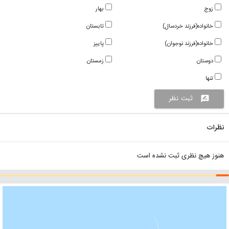
زوج
بهار
خانواده(فرزند خردسال)
تابستان
خانواده(فرزند نوجوان)
پاییز
دوستان
زمستان
تنها
ثبت نظر
rate_review
نظرات
هنوز هیچ نظری ثبت نشده است