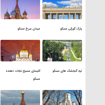
پارک گورکی مسکو
میدان سرخ مسکو
تپه گنجشک های مسکو
کلیسای مسیح نجات دهنده
مسکو