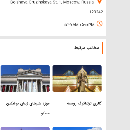
location_on
Bolshaya Gruzinskaya St, 1, Moscow, Russia,
123242
access_time
۰۷:۳۰AM-۰۵:۰۰PM
مطالب مرتبط
گالری ترتیاکوف روسیه
موزه هنرهای زیبای پوشکین
مسکو