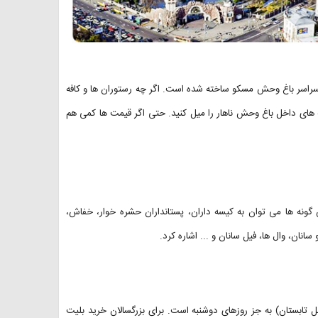
 سراسر باغ وحش مسکو ساخته شده است. اگر چه رستوران ها و کافه
های داخل باغ وحش ناهار را میل کنید. حتی اگر قیمت ها کمی هم
ونه ها می توان به کیسه داران، پستانداران حشره خوار، خفاش،
نان، وال ها، فیل سانان و ... اشاره کرد.
ز این مجموعه هر روز از ساعت ۷:۳۰ تا ۱۷ (تا ساعت ۲۰ در فصل تابستان) به جز روزهای دوشنبه است. برای بزرگسالان خرید بلیت