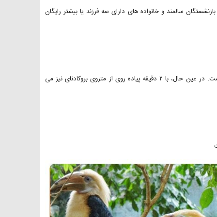
ای نظامی، افراد معلول و بازنشستگان سالمند و خانواده های دارای سه فرزند یا بیشتر رایگان
این باغ وحش در مرکز شهر، دقیقا روبه روی ایستگاه های مترو واقع شده است. در عین حال، با ۲ دقیقه پیاده روی از متروی بروکادنای نیز می