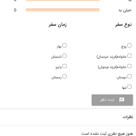
بد
0
خیلی بد
0
نوع سفر
زمان سفر
زوج
بهار
خانواده(فرزند خردسال)
تابستان
خانواده(فرزند نوجوان)
پاییز
دوستان
زمستان
تنها
ثبت نظر
rate_review
نظرات
هنوز هیچ نظری ثبت نشده است