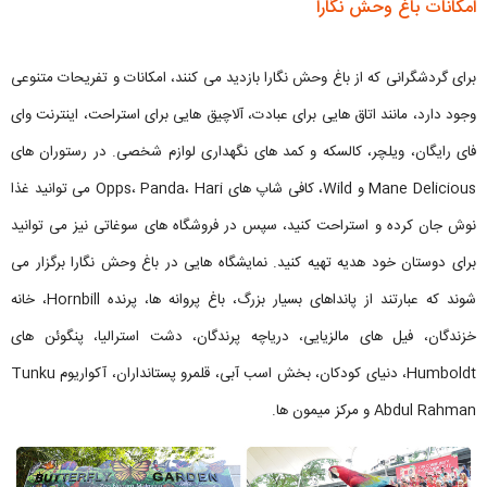
امکانات باغ وحش نگارا
برای گردشگرانی که از باغ وحش نگارا بازدید می کنند، امکانات و تفریحات متنوعی
وجود دارد، مانند اتاق هایی برای عبادت، آلاچیق هایی برای استراحت، اینترنت وای
فای رایگان، ویلچر، کالسکه و کمد های نگهداری لوازم شخصی. در رستوران های
Mane Delicious و Wild، کافی شاپ های Opps، Panda، Hari می توانید غذا
نوش جان کرده و استراحت کنید، سپس در فروشگاه های سوغاتی نیز می توانید
برای دوستان خود هدیه تهیه کنید. نمایشگاه هایی در باغ وحش نگارا برگزار می
شوند که عبارتند از پانداهای بسیار بزرگ، باغ پروانه ها، پرنده Hornbill، خانه
خزندگان، فیل های مالزیایی، دریاچه پرندگان، دشت استرالیا، پنگوئن های
Humboldt، دنیای کودکان، بخش اسب آبی، قلمرو پستانداران، آکواریوم Tunku
Abdul Rahman و مرکز میمون ها.