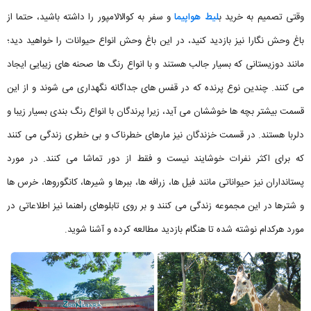
وقتی تصمیم به خرید ب
لیط هواپیما
و سفر به کوالالامپور را داشته باشید، حتما از
باغ وحش نگارا نیز بازدید کنید، در این باغ وحش انواع حیوانات را خواهید دید؛
مانند دوزیستانی که بسیار جالب هستند و با انواع رنگ ها صحنه های زیبایی ایجاد
می کنند. چندین نوع پرنده که در قفس های جداگانه نگهداری می شوند و از این
قسمت بیشتر بچه ها خوششان می آید، زیرا پرندگان با انواع رنگ بندی بسیار زیبا و
دلربا هستند. در قسمت خزندگان نیز مارهای خطرناک و بی خطری زندگی می کنند
که برای اکثر نفرات خوشایند نیست و فقط از دور تماشا می کنند. در مورد
پستانداران نیز حیواناتی مانند فیل ها، زرافه ها، ببرها و شیرها، کانگوروها، خرس ها
و شترها در این مجموعه زندگی می کنند و بر روی تابلوهای راهنما نیز اطلاعاتی در
مورد هرکدام نوشته شده تا هنگام بازدید مطالعه کرده و آشنا شوید.