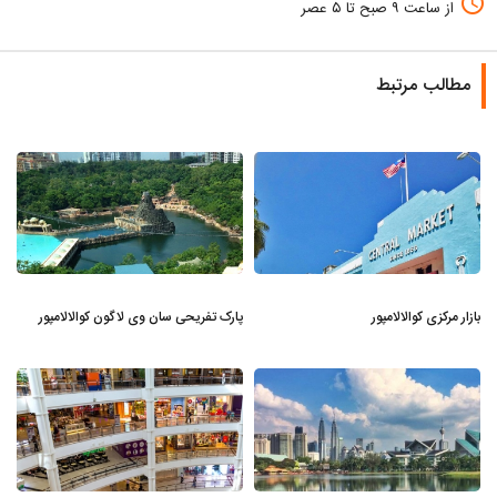
access_time
از ساعت ۹ صبح تا ۵ عصر
مطالب مرتبط
بازار مرکزی کوالالامپور
پارک تفریحی سان وی لاگون کوالالامپور