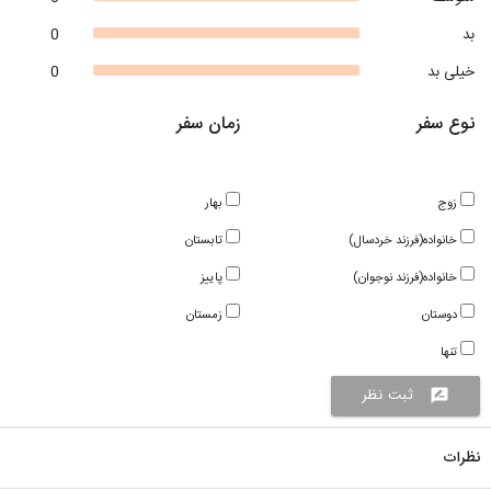
بد
0
خیلی بد
0
نوع سفر
زمان سفر
زوج
بهار
خانواده(فرزند خردسال)
تابستان
خانواده(فرزند نوجوان)
پاییز
دوستان
زمستان
تنها
ثبت نظر
rate_review
نظرات