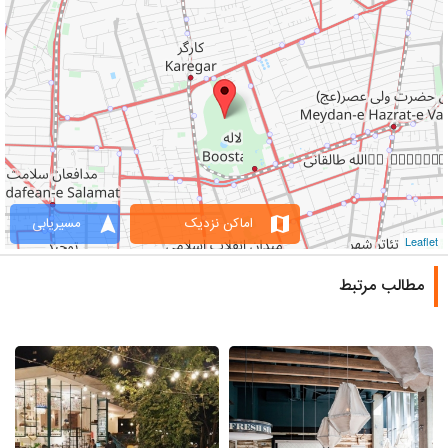
navigation
map
اماکن نزدیک
مسیریابی
Leaflet
مطالب مرتبط