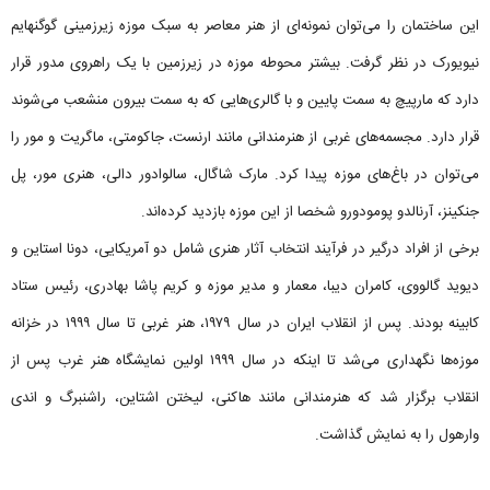
این ساختمان را می‌توان نمونه‌ای از هنر معاصر به سبک موزه زیرزمینی گوگنهایم
نیویورک در نظر گرفت. بیشتر محوطه موزه در زیرزمین با یک راهروی مدور قرار
دارد که مارپیچ به سمت پایین و با گالری‌هایی که به سمت بیرون منشعب می‌شوند
قرار دارد. مجسمه‌های غربی از هنرمندانی مانند ارنست، جاکومتی، ماگریت و مور را
می‌توان در باغ‌های موزه پیدا کرد. مارک شاگال، سالوادور دالی، هنری مور، پل
جنکینز، آرنالدو پومودورو شخصا از این موزه بازدید کرده‌اند.
برخی از افراد درگیر در فرآیند انتخاب آثار هنری شامل دو آمریکایی، دونا استاین و
دیوید گالووی، کامران دیبا، معمار و مدیر موزه و کریم پاشا بهادری، رئیس ستاد
کابینه بودند. پس از انقلاب ایران در سال ۱۹۷۹، هنر غربی تا سال ۱۹۹۹ در خزانه
موزه‌ها نگهداری می‌شد تا اینکه در سال ۱۹۹۹ اولین نمایشگاه هنر غرب پس از
انقلاب برگزار شد که هنرمندانی مانند هاکنی، لیختن اشتاین، راشنبرگ و اندی
وارهول را به نمایش گذاشت.