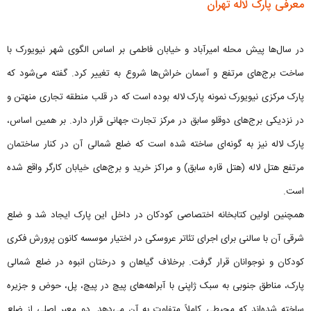
معرفی پارک لاله تهران
در سال‌ها پیش محله امیرآباد و خیابان فاطمی بر اساس الگوی شهر نیویورک با
ساخت برج‌های مرتفع و آسمان خراش‌ها شروع به تغییر کرد. گفته می‌شود که
پارک مرکزی نیویورک نمونه پارک لاله بوده است که در قلب منطقه تجاری منهتن و
در نزدیکی برج‌های دوقلو سابق در مرکز تجارت جهانی قرار دارد. بر همین اساس،
پارک لاله نیز به گونه‌ای ساخته شده است که ضلع شمالی آن در کنار ساختمان
مرتفع هتل لاله (هتل قاره سابق) و مراکز خرید و برج‌های خیابان کارگر واقع شده
است.
همچنین اولین کتابخانه اختصاصی کودکان در داخل این پارک ایجاد شد و ضلع
شرقی آن با سالنی برای اجرای تئاتر عروسکی در اختیار موسسه کانون پرورش فکری
کودکان و نوجوانان قرار گرفت. برخلاف گیاهان و درختان انبوه در ضلع شمالی
پارک، مناطق جنوبی به سبک ژاپنی با آبراهه‌های پیچ در پیچ، پل، حوض و جزیره
ساخته شده‌اند که محیطی کاملاً متفاوت به آن می‌دهد. دو معبر اصلی از ضلع