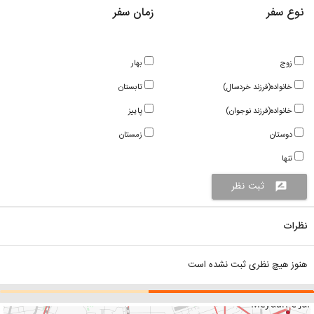
نوع سفر
زمان سفر
زوج
بهار
خانواده(فرزند خردسال)
تابستان
خانواده(فرزند نوجوان)
پاییز
دوستان
زمستان
تنها
ثبت نظر
rate_review
نظرات
هنوز هیچ نظری ثبت نشده است