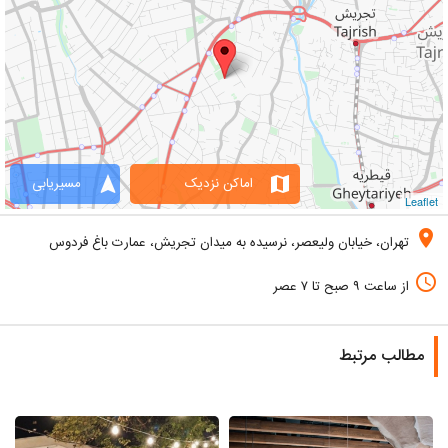
navigation
map
اماکن نزدیک
مسیریابی
Leaflet
location_on
تهران، خیابان ولیعصر، نرسیده به میدان تجریش، عمارت باغ فردوس
access_time
از ساعت ۹ صبح تا ۷ عصر
مطالب مرتبط