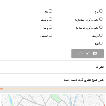
زوج
بهار
خانواده(فرزند خردسال)
تابستان
خانواده(فرزند نوجوان)
پاییز
دوستان
زمستان
تنها
ثبت نظر
rate_review
نظرات
هنوز هیچ نظری ثبت نشده است