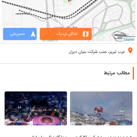
navigation
map
اماکن نزدیک
مسیریابی
Leaflet
location_on
غرب تبریز، جنب شرکت بنیان دیزل
مطالب مرتبط