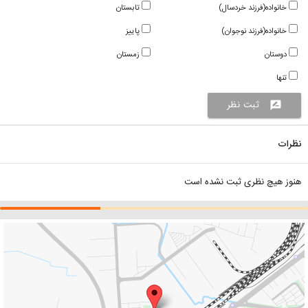
خانواده(فرزند خردسال)
تابستان
خانواده(فرزند نوجوان)
پاییز
دوستان
زمستان
تنها
ثبت نظر
rate_review
نظرات
هنوز هیچ نظری ثبت نشده است