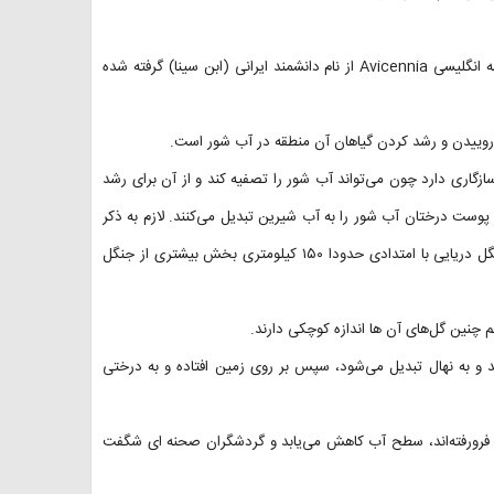
حرا با نام علمی Avicennia marina گونه ای از گیاهان شورپسند است. کلمه انگلیسی Avicennia از نام دانشمند ایرانی (ابن سینا) گرفته شده
 روییدن و رشد کردن گیاهان آن منطقه در آب شور است.
 سازگاری دارد چون می‌تواند آب شور را تصفیه کند و از آن برای رشد
وست درختان آب شور را به آب شیرین تبدیل می‌کنند. لازم به ذکر
است که وسعت جنگل دریایی حرا حدودا ۹۰۰۰ هکتاراست. هم چنین این جنگل دریایی با امتدادی حدودا ۱۵۰ کیلومتری بخش بیشتری از جنگل
 چنین گل‌های آن ها اندازه کوچکی دارند.
د و به نهال تبدیل می‌شود، سپس بر روی زمین افتاده و به درختی
 فرورفته‌اند، سطح آب کاهش می‌یابد و گردشگران صحنه ای شگفت