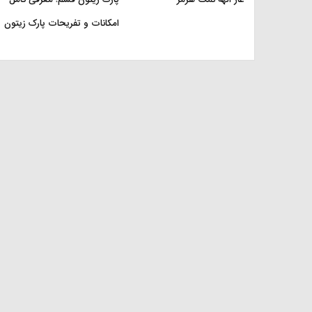
غار الهه نمک هرمز
پارک زیتون قشم؛ معرفی کامل
امکانات و تفریحات پارک زیتون