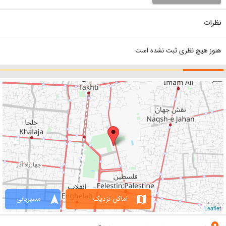
نظرات
هنوز هیچ نظری ثبت نشده است
navigation
map
اماکن نزدیک
مسیریابی
Leaflet