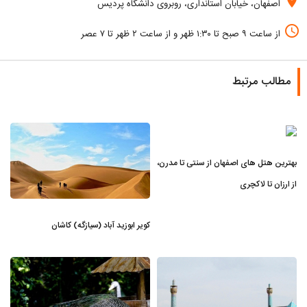
location_on
اصفهان، خیابان استانداری، روبروی دانشگاه پردیس
access_time
از ساعت ۹ صبح تا ۱:۳۰ ظهر و از ساعت ۲ ظهر تا ۷ عصر
مطالب مرتبط
بهترین هتل های اصفهان از سنتی تا مدرن،
از ارزان تا لاکچری
کویر ابوزید آباد (سیازگه) کاشان