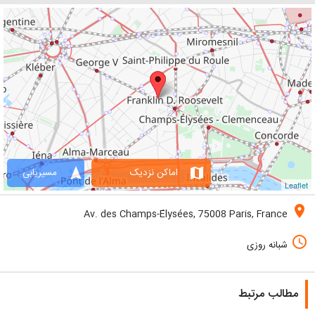
navigation
map
اماکن نزدیک
مسیریابی
Leaflet
location_on
Av. des Champs-Élysées, 75008 Paris, France
access_time
شبانه روزی
مطالب مرتبط