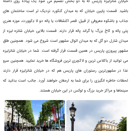
خیابان شانزلیزه پاریس که به دو بخش تقسیم می شود یک پیاده روی داشته
باشید. قسمت پایین خیابان که به میدان کنکورد نزدیک تر است ساختمان های
جذاب و باشکوه معروفی از قبیل: قصر اکتشافات یا پاله دو لا دِکوورت، موزه هنری
پتی پاله و کاخ بزرگ یا گراند پاله قرار دارند. قسمت بالایی خیابان شانزه لیزه از
میدان شارل دو گل که به میدان اتوال مشهور است شروع می شود. همچنین طاق
مشهور پیروزی پاریس در همین قسمت قرار گرفته است. شما در خیابان شانزلیزه
می توانید از باکلاس ترین و لاکچری ترین فروشگاه ها خرید نمایید. همچنین سرو
غذا در مشهورترین رستوران های پاریس هم که در خیابان شانزلیزه قرار دارند
لحظات خاطره انگیزی را برای شما به ارمغان خواهند آورد. جالب است بدانید که
سینماها و مراکز خرید بزرگ و لوکس در این خیابان هستند.