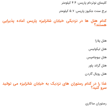
کلیسای نوتردام پاریس: ۴.۴ کیلومتر
برج سنت جکیوز پاریس: ۵.۷ کیلومتر
کدام هتل ها در نزدیکی خیابان شانزلیزه پاریس آماده پذیرایی
هستند؟
هتل پلازا
هتل لیکولیس
هتل بیوچامپس
هتل گراند پاور
هتل رویال گاردن
غذا را در کدام رستوران های نزدیک به خیابان شانزلیزه می توانید
سرو کنید؟
رستوران ساکاری