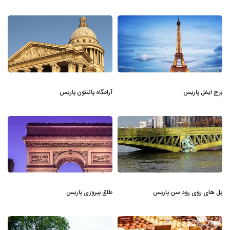
برج ایفل پاریس
آرامگاه پانتئون پاریس
پل های روی رود سن پاریس
طاق پیروزی پاریس