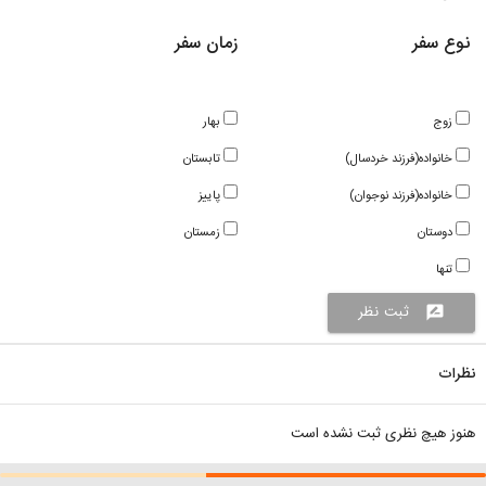
نوع سفر
زمان سفر
زوج
بهار
خانواده(فرزند خردسال)
تابستان
خانواده(فرزند نوجوان)
پاییز
دوستان
زمستان
تنها
ثبت نظر
rate_review
نظرات
هنوز هیچ نظری ثبت نشده است