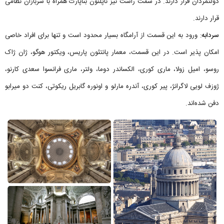
دولتمردان قرار دارند. در سمت راست نیز ناپلئون بناپارت همراه با سربازان نظامی
قرار دارند.
سردابه
: ورود به این قسمت از آرامگاه بسیار محدود است و تنها برای افراد خاصی
امکان پذیر است. در این قسمت، معمار پانتئون پاریس، ویکتور هوگو، ژان ژاک
روسو، امیل زولا، ماری کوری، الکساندر دوما، ولتر، ماری فرانسوا سعدی کارنو،
ژوزف لویی لاگرانژ، پیر کوری، آندره مارلو و اونوره گابریل ریکوتی، کنت دو میرابو
دفن شده‌اند.