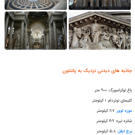
جاذبه های دیدنی نزدیک به پانتئون
باغ لوکزامبورگ: ۹۰۰ متر
کلیسای نوتردام: ۱ کیلومتر
موزه لوور
: ۲٫۷ کیلومتر
شانزه لیزه: ۴٫۹ کیلومتر
برج ایفل
: ۵٫۸ کیلومتر