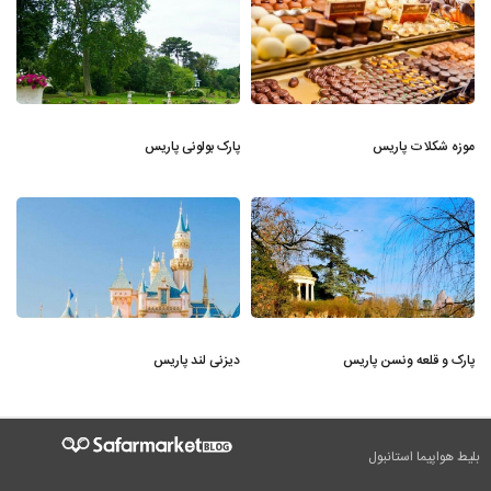
موزه شکلات پاریس
پارک بولونی پاریس
پارک و قلعه ونسن پاریس
دیزنی لند پاریس
بلیط هواپیما استانبول