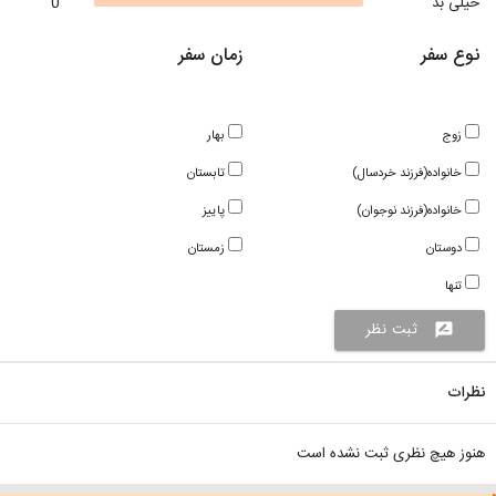
خیلی بد
0
نوع سفر
زمان سفر
زوج
بهار
خانواده(فرزند خردسال)
تابستان
خانواده(فرزند نوجوان)
پاییز
دوستان
زمستان
تنها
ثبت نظر
rate_review
نظرات
هنوز هیچ نظری ثبت نشده است