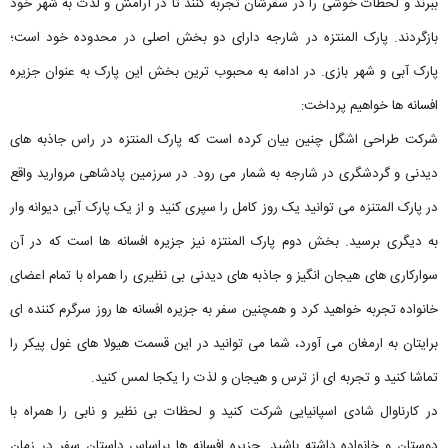
ببرند و لحظات خوشی را در سفرشان تجربه کنند تا در آرامش و لذت به شهر خود
بازگردند. پارک المنتزه در شارجه دارای دو بخش اصلی در محدوده خود است؛
پارک آبی و شهر بازی. در ادامه به محبوب ترین بخش این پارک به عنوان جزیره
افسانه ها خواهیم پرداخت:
شرکت طراحی اشگل چنین بیان کرده است که پارک المنتزه در راس جاذبه های
دیدنی و گردشگری در شارجه به شمار می رود. در سرزمین پادشاهی مروارید واقع
در پارک المتنزه می توانید یک روز کامل را سپری کنید و از یک پارک آبی دیوانه وار
به دیگری برسید. بخش دوم پارک المنتزه نیز جزیره افسانه ها است که در آن
سوارکاری های هیجان انگیز و جاذبه های دیدنی بی نظیری را همراه با تمام اعضای
خانواده تجربه خواهید کرد و همچنین سفر به جزیره افسانه ها روز سرگرم کننده ای
برایتان به ارمغان می آورد، شما می توانید در این قسمت هیولا های غول پیکر را
تماشا کنید و تجربه ای از ترس و هیجان و لذت را یکجا لمس کنید.
در کارناوال شادی اسپانیایی شرکت کنید و لحظات بی نظیر و نابی را همراه با
دوستان و خانواده داشته باشید. جزیره افسانه ها براساس داستان سفر در زمان