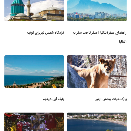
راهنمای سفر آنتالیا | صفر تا صد سفر به
آرامگاه شمس تبریزی قونیه
آنتالیا
پارک حیات وحش ازمیر
پارک آبی دیدیم