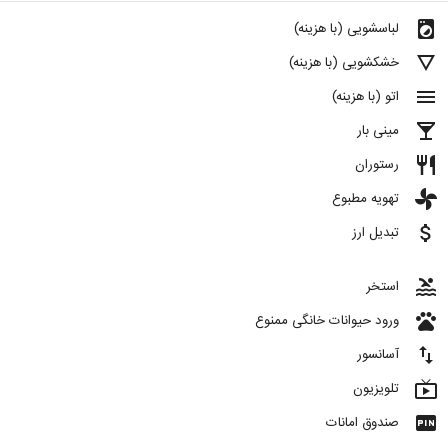
local_laundry_service
لباسشویی (با هزینه)
details
خشکشویی (با هزینه)
menu
اتو (با هزینه)
local_bar
مینی بار
restaurant
رستوران
toys
تهویه مطبوع
attach_money
تبدیل ارز
pool
استخر
pets
ورود حیوانات خانگی ممنوع
import_export
آسانسور
live_tv
تلویزیون
fiber_pin
صندوق امانات