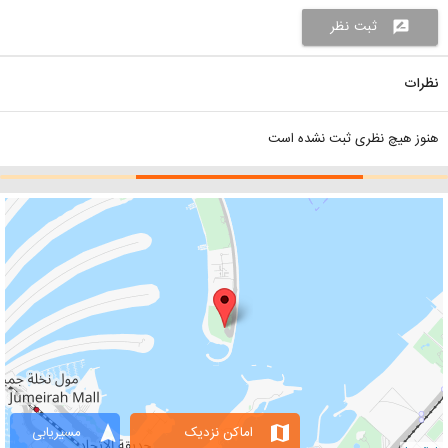
ثبت نظر
rate_review
نظرات
هنوز هیچ نظری ثبت نشده است
navigation
map
اماکن نزدیک
مسیریابی