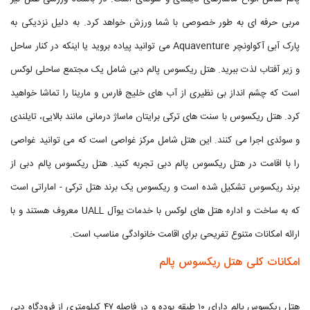
مربی حرفه ای به طور خصوصی با شما ورزش خواهد کرد. به دلیل نزدیکی به
پارک آبی آکواونچر Aquaventure می توانید پیاده بروید یا اینکه در کنار ساحل
و زیر آفتاب لذت ببرید. هتل ریکسوس پالم دبی شامل یک مجتمع ساحلی لوکس
است که چشم انداز بی نظیری از آب های خلیج فارس و مارینا را تماشا خواهید
کرد. هتل ریکسوس با سنت های ترکی برایتان ماساژ درمانی مانند بالایی، تایلندی
و سوئدی اجرا می کنند. این هتل شامل مرکز غواصی است که می توانید غواصی
را با اقامت در هتل ریکسوس پالم دبی تجربه کنید. هتل ریکسوس پالم دبی از
برند ریکسوس تشکیل شده است و ریکسوس یک برند هتل ترکی - اماراتی است
که به ساخت و اداره هتل های لوکس با خدمات یوآل UALL معروف هستند و با
ارائه امکانات متنوع تفریحی برای اقامت خانوادگی مناسب است.
امکانات کلی هتل ریکسوس پالم
هتل ریکسوس پالم دارای ۱۰ طبقه بوده و در فاصله ۴۷ کیلومتری از فرودگاه دبی