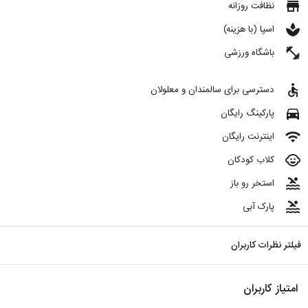
store
نظافت روزانه
spa
اسپا (با هزینه)
fitness_center
باشگاه ورزشی
accessible
دسترسی برای سالمندان و معلولان
directions_car
پارکینگ رایگان
wifi
اینترنت رایگان
child_care
کلاب کودکان
pool
استخر رو باز
pool
پارک آبی
فیلتر نظرات کاربران
امتیاز کاربران