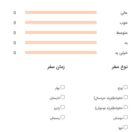
عالی
0
خوب
0
متوسط
0
بد
0
خیلی بد
0
نوع سفر
زمان سفر
زوج
بهار
خانواده(فرزند خردسال)
تابستان
خانواده(فرزند نوجوان)
پاییز
دوستان
زمستان
تنها