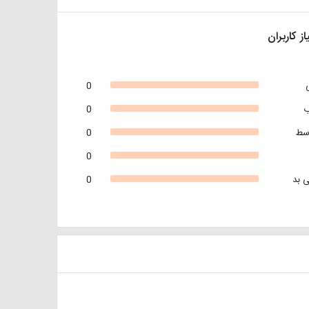
از کاربران
0
0
سط
0
0
 بد
0