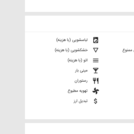
local_laundry_service
لباسشویی (با هزینه)
details
 ممنوع
خشکشویی (با هزینه)
menu
اتو (با هزینه)
local_bar
مینی بار
restaurant
رستوران
toys
تهویه مطبوع
attach_money
تبدیل ارز