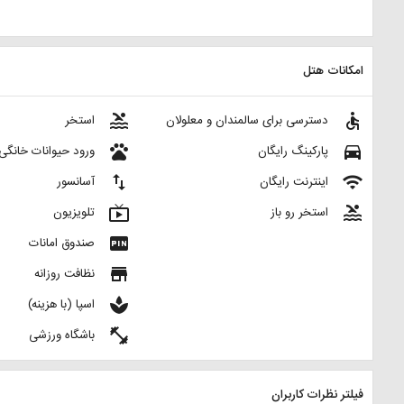
امکانات هتل
pool
accessible
دسترسی برای سالمندان و معلولان
استخر
pets
directions_car
پارکینگ رایگان
ورود حیوانات خانگی
import_export
wifi
اینترنت رایگان
آسانسور
live_tv
pool
استخر رو باز
تلویزیون
fiber_pin
صندوق امانات
store
نظافت روزانه
spa
اسپا (با هزینه)
fitness_center
باشگاه ورزشی
فیلتر نظرات کاربران