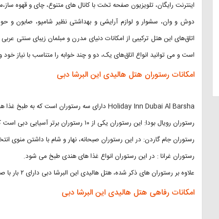
اینترنت رایگان، تلویزیون صفحه تخت با کانال های متنوع، چای و قهوه ساز،
دوش و وان، سشوار و لوازم آرایشی و بهداشتی نظیر شامپو، صابون و حول
اتاق‌های این هتل ترکیبی از امکانات دنیای مدرن و مبلمان زیبای سنتی عربی ر
است و می توانید انواع اتاق‌های یک، دو و چند خوابه را متناسب با نیاز خود و
امکانات رستوران هتل هالیدی این البرشا دبی
Holiday Inn Dubai Al Barsha دارای سه رستوران است که به طبخ غذا های هندی، عربی و تایلندی می پردازد.
رستوران رویال بودا: این رستوران یکی از ۱۰ رستوران برتر آسیایی دبی است که در آن انواع غذا های تایلندی سرو می شود.
رستوران جام گاردن: در این رستوران صبحانه، نهار و شام با داشتن منوی انت
رستوران غرانا : در این رستوران انواع غذا های هندی طبخ می شود.
علاوه بر رستوران های ذکر شده، هتل هالیدی این البرشا دبی دارای ۲ بار با صرف انواع نوشیدنی های گوناگون است.
امکانات رفاهی هتل هالیدی این البرشا دبی