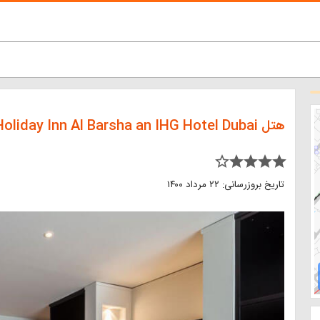
هتل Holiday Inn Al Barsha an IHG Hotel Dubai
star_border star star star star
تاریخ بروزرسانی: ۲۲ مرداد ۱۴۰۰