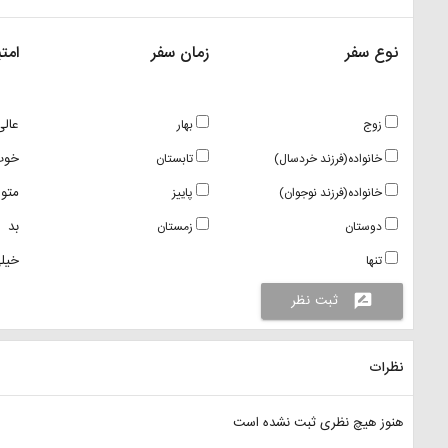
نوع سفر
زمان سفر
امتی
عالی
زوج
بهار
خوب
خانواده(فرزند خردسال)
تابستان
متو
خانواده(فرزند نوجوان)
پاییز
بد
دوستان
زمستان
خیلی
تنها
ثبت نظر
rate_review
نظرات
هنوز هیچ نظری ثبت نشده است