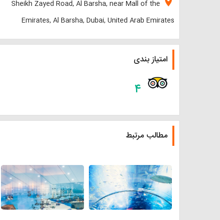
location_on
Sheikh Zayed Road, Al Barsha, near Mall of the
Emirates, Al Barsha, Dubai, United Arab Emirates
امتیاز بندی
۴
مطالب مرتبط