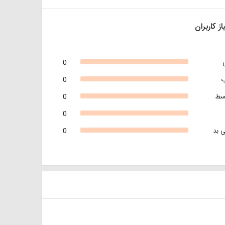
از کاربران
0
0
سط
0
0
 بد
0