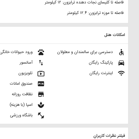
فاصله تا کلیسای نجات دهنده ترابزون: ۱۲ کیلومتر
فاصله تا موزه ترابزون: ۱۲.۴ کیلومتر
امکانات هتل
pets
accessible
دسترسی برای سالمندان و معلولان
ورود حیوانات خانگی
import_export
directions_car
پارکینگ رایگان
آسانسور
live_tv
wifi
اینترنت رایگان
تلویزیون
fiber_pin
صندوق امانات
store
نظافت روزانه
spa
اسپا (با هزینه)
fitness_center
باشگاه ورزشی
فیلتر نظرات کاربران