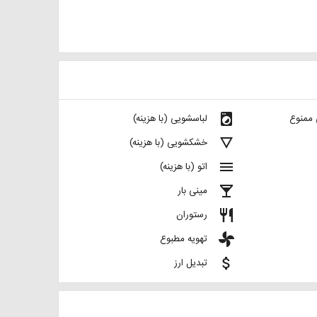
local_laundry_service
 ممنوع
لباسشویی (با هزینه)
details
خشکشویی (با هزینه)
menu
اتو (با هزینه)
local_bar
مینی بار
restaurant
رستوران
toys
تهویه مطبوع
attach_money
تبدیل ارز