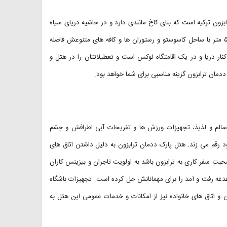
وکس شهر دنج و زیبای ترابزون ترکیه است که بنای کاخ مانندی دارد و در حاشیه دریای سیاه
قرار گرفته است. با اینکه این هتل از جاذبه های شهر دور است ولی تنها ۵۰۰ متر با ساحل کاسوستو و رستوران ها و کافه های متنوعش فاصله
نار دریا و در یک اقامتگاه لوکس است و تعطیلاتتان را در هتل و
ددمان ترابزون گزینه مناسبی برای شما خواهد بود.
خاطر غذاهای سالم و لذیذ، تجهیزات ورزش ها و تفریحات آبی اطرافش و چشم
د رقم می زند. هتل پارک ددمان ترابزون به دلیل داشتن اتاق های
بت سفر کاری به ترابزون باشد به اولویت تاجران و بیزینس کاران
دغه رفت و آمد را برای مهمانانش حل کرده است. تجهیزات باشگاه
و اتاق های خانواده نیز از امکانات و خدمات عمومی این هتل به