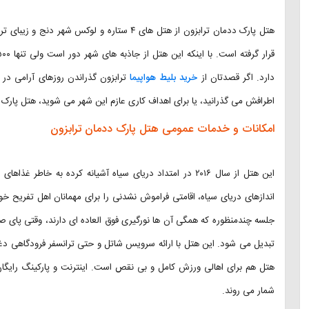
هتل پارک ددمان ترابزون از هتل های ۴ ستاره و ل
دارد. اگر قصدتان از
خرید بلیط هواپیما
ترابزون گذراندن روزهای آرامی در ک
اطرافش می گذرانید، یا برای اهداف کاری عازم این شهر می شوید،‌ هتل پارک 
امکانات و خدمات عمومی هتل پارک ددمان ترابزون
این هتل از سال ۲۰۱۶ در امتداد دریای سیاه آشیانه کرده به 
اندازهای دریای سیاه، اقامتی فراموش نشدنی را برای مهمانان اهل تفریح خو
جلسه چندمنظوره که همگی آن ها نورگیری فوق العاده ای دارند، وقتی پای صح
تبدیل می شود. این هتل با ارائه سرویس شاتل و حتی ترانسفر فرودگاهی دغ
هتل هم برای اهالی ورزش کامل و بی نقص است. اینترنت و پارکینگ رایگان 
شمار می روند.