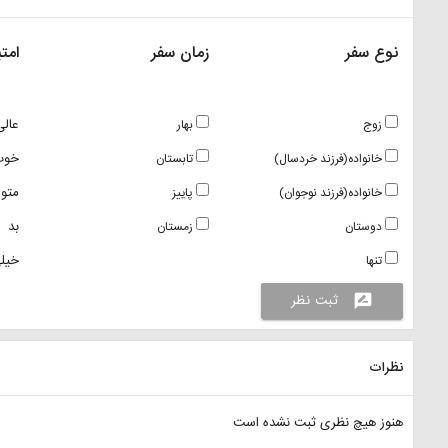
نوع سفر
زمان سفر
امتی
عالی
زوج
بهار
خوب
خانواده(فرزند خردسال)
تابستان
متو
خانواده(فرزند نوجوان)
پاییز
بد
دوستان
زمستان
خیلی
تنها
ثبت نظر
rate_review
نظرات
هنوز هیچ نظری ثبت نشده است