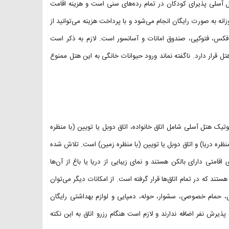
تل آسلی پذیرای کودکان در تمام رده‌های سنی است و هزینه اقامت
فت روزانه به صورت رایگان انجام می‌شود و با پرداخت هزینه می‌توانید از
فکس، فتوکپی، صندوق امانات و آسانسور است. لازم به ذکر است
ه این هتل، فرودگاه دالامان است که در ۵۰ کیلومتری هتل قرار دارد. ناگفته نماند ورود حیوانات خانگی به این هتل ممنوع
اقامتی بوتیک هتل آسلی شامل اتاق خانواده، اتاق دوبل یا تویین (با منظره
ا منظره دریا) و اتاق دوبل یا تویین (با منظره زمین) است. تلاش شده
اقامتی دارای بالکن هستند و نمای زیبایی از دریا یا باغ از آن‌ها
تند که در تمام اتاق‌ها قرار گرفته است. از امکانات دیگر می‌توان
، حمام خصوصی، سشوار، حوله، دمپایی و لوازم بهداشتی رایگان
یرش نفر اضافه ندارند و لازم است هنگام رزرو اتاق به این نکته