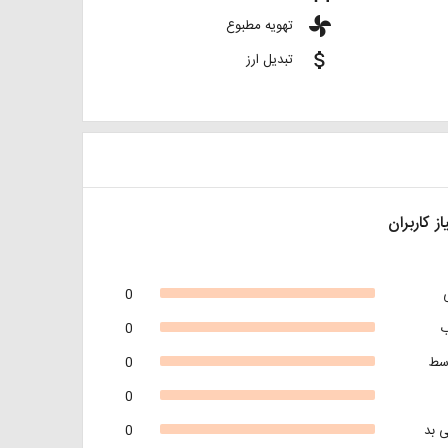
toys
تهویه مطبوع
attach_money
تبدیل ارز
از کاربران
0
0
سط
0
0
 بد
0