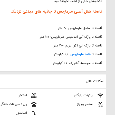
انتخابشان خالی از لطف نخواهد بود.
فاصله هتل آسلی مارماریس تا جاذبه های دیدنی نزدیک
فاصله تا ساحل مارماریس: ۲۰ متر
فاصله تا پارک آبی آتلانتیس مارماریس: ۱۰۰ متر
فاصله تا پارک آبی آکوا دریم: ۷۰۰ متر
فاصله تا
قلعه مارماریس
: ۱.۶ کیلومتر
فاصله تا مجسمه آتاتورک: ۱.۷ کیلومتر
امکانات هتل
pool
wifi
اینترنت رایگان
استخر
pets
pool
استخر رو باز
ورود حیوانات خانگی
import_export
آسانسور