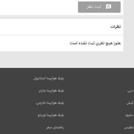
ثبت نظر
rate_review
نظرات
هنوز هیچ نظری ثبت نشده است
بلیط هواپیما استانبول
 دبی
بلیط هواپیما چارتر
 کیش
بلیط هواپیما خارجی
 مشهد
بلیط هواپیما تورنتو
 تفلیس
راهنمای سفر