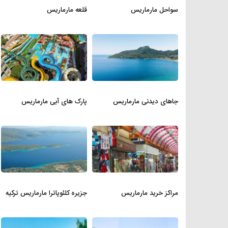
سواحل مارماریس
قلعه مارماریس
جاهای دیدنی مارماریس
پارک های آبی مارماریس
مراکز خرید مارماریس
جزیره کلئوپاترا مارماریس ترکیه