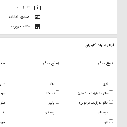
live_tv
تلویزیون
fiber_pin
صندوق امانات
store
نظافت روزانه
فیلتر نظرات کاربران
نوع سفر
زمان سفر
امتی
عالی
زوج
بهار
خوب
خانواده(فرزند خردسال)
تابستان
متو
خانواده(فرزند نوجوان)
پاییز
بد
دوستان
زمستان
خیلی
تنها