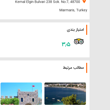
location_on
Kemal Elgin Bulvari 238 Sok. No:7, 48700
Marmaris, Turkey
امتیاز بندی
۳٫۵
مطالب مرتبط