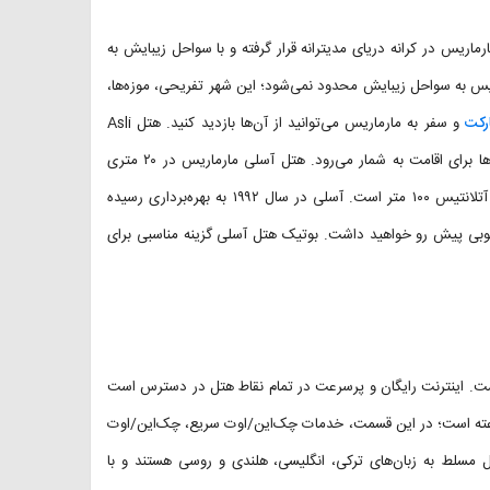
 شهر ساحلی مارماریس در کرانه دریای مدیترانه قرار گرفته و با سواحل زیبایش به
ارماریس به سواحل زیبایش محدود نمی‌شود؛ این شهر تفریحی، موزه‌ها،
رکت
و سفر به مارماریس می‌توانید از آن‌ها بازدید کنید. هتل Asli
Hotel Marmaris با نزدیکی به جاذبه‌های مارماریس یکی از بهترین گزینه‌ها برای اقامت به شمار می‌رود. هتل آسلی مارماریس در ۲۰ متری
ساحل قرار گرفته است. فاصله این هتل تا جاذبه‌های دیگری نظیر پارک آبی آتلانتیس ۱۰۰ متر است. آسلی در سال ۱۹۹۲ به بهره‌برداری رسیده
خوبی پیش رو خواهید داشت. بوتیک هتل آسلی گزینه مناسبی برای
است. اینترنت رایگان و پرسرعت در تمام نقاط هتل در دسترس است
ارتباط راحت را برای مهمانان مهیا می‌کند. پذیرش هتل آسلی ۲۴ ساعته است؛ در این قسمت، خدمات چک‌این/اوت سریع، چک‌این/اوت
ل مسلط به زبان‌های ترکی، انگلیسی، هلندی و روسی هستند و با