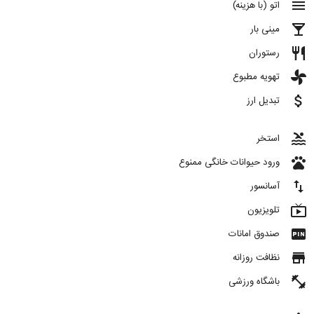
menu
اتو (با هزینه)
local_bar
مینی بار
restaurant
رستوران
toys
تهویه مطبوع
attach_money
تبدیل ارز
pool
استخر
pets
ورود حیوانات خانگی ممنوع
import_export
آسانسور
live_tv
تلویزیون
fiber_pin
صندوق امانات
store
نظافت روزانه
fitness_center
باشگاه ورزشی