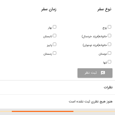
نوع سفر
زمان سفر
زوج
بهار
خانواده(فرزند خردسال)
تابستان
خانواده(فرزند نوجوان)
پاییز
دوستان
زمستان
تنها
ثبت نظر
rate_review
نظرات
هنوز هیچ نظری ثبت نشده است