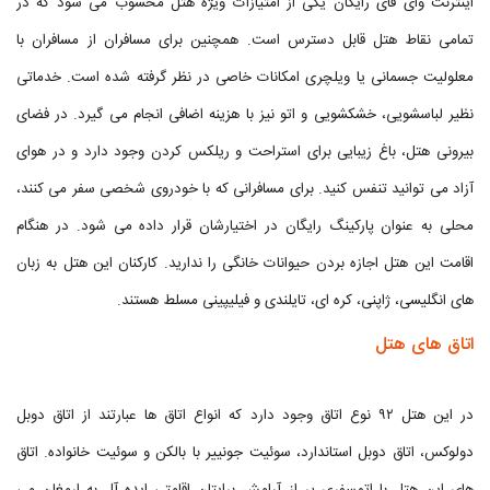
اینترنت وای فای رایگان یکی از امتیازات ویژه هتل محسوب می شود که در
تمامی نقاط هتل قابل دسترس است. همچنین برای مسافران از مسافران با
معلولیت جسمانی یا ویلچری امکانات خاصی در نظر گرفته شده است. خدماتی
نظیر لباسشویی، خشکشویی و اتو نیز با هزینه اضافی انجام می گیرد. در فضای
بیرونی هتل، باغ زیبایی برای استراحت و ریلکس کردن وجود دارد و در هوای
آزاد می توانید تنفس کنید. برای مسافرانی که با خودروی شخصی سفر می کنند،
محلی به عنوان پارکینگ رایگان در اختیارشان قرار داده می شود. در هنگام
اقامت این هتل اجازه بردن حیوانات خانگی را ندارید. کارکنان این هتل به زبان
های انگلیسی، ژاپنی، کره ای، تایلندی و فیلیپینی مسلط هستند.
اتاق های هتل
در این هتل ۹۲ نوع اتاق وجود دارد که انواع اتاق ها عبارتند از اتاق دوبل
دولوکس، اتاق دوبل استاندارد، سوئیت جونییر با بالکن و سوئیت خانواده. اتاق