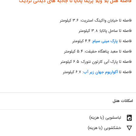
فاصله هتل بلا ویلا پریما پاتایا تا جاذبه های دیدنی نزدیک
فاصله تا خیابان واکینگ استریت: ۳.۶ کیلومتر
فاصله تا ساحل پاتایا: ۳.۸ کیلومتر
فاصله تا
پارک مینی سیام
: ۴.۴ کیلومتر
فاصله تا معبد پناهگاه حقیقت: ۵.۴ کیلومتر
فاصله تا پارک آبی کارتون نتورک: ۶.۵ کیلومتر
فاصله تا
آکواریوم جهان زیر آب
: ۶.۷ کیلومتر
امکانات هتل
local_laundry_service
لباسشویی (با هزینه)
details
خشکشویی (با هزینه)