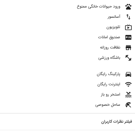
pets
ورود حیوانات خانگی ممنوع
import_export
آسانسور
live_tv
تلویزیون
fiber_pin
صندوق امانات
store
نظافت روزانه
fitness_center
باشگاه ورزشی
directions_car
پارکینگ رایگان
wifi
اینترنت رایگان
pool
استخر رو باز
beach_access
ساحل خصوصی
فیلتر نظرات کاربران