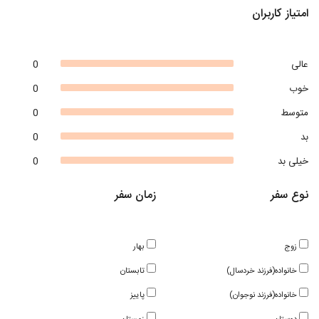
امتیاز کاربران
عالی
0
خوب
0
متوسط
0
بد
0
خیلی بد
0
نوع سفر
زمان سفر
زوج
بهار
خانواده(فرزند خردسال)
تابستان
خانواده(فرزند نوجوان)
پاییز