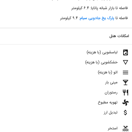
فاصله تا بازار شبانه پاتایا: ۶.۴ کیلومتر
فاصله تا
پارک یخ جادویی سیام
: ۹.۴ کیلومتر
امکانات هتل
local_laundry_service
لباسشویی (با هزینه)
details
خشکشویی (با هزینه)
menu
اتو (با هزینه)
local_bar
مینی بار
restaurant
رستوران
toys
تهویه مطبوع
attach_money
تبدیل ارز
pool
استخر