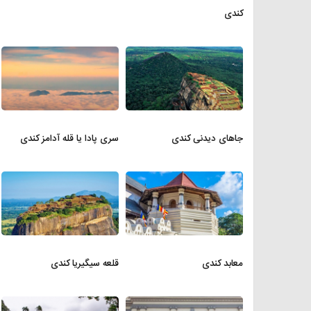
کندی
جاهای دیدنی کندی
سری پادا یا قله آدامز کندی
معابد کندی
قلعه سیگیریا کندی