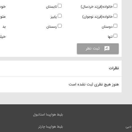
خوب
خانواده(فرزند خردسال)
تابستان
متو
خانواده(فرزند نوجوان)
پاییز
بد
دوستان
زمستان
خیلی
تنها
ثبت نظر
rate_review
نظرات
هنوز هیچ نظری ثبت نشده است
بلیط هواپیما استانبول
 دبی
بلیط هواپیما چارتر