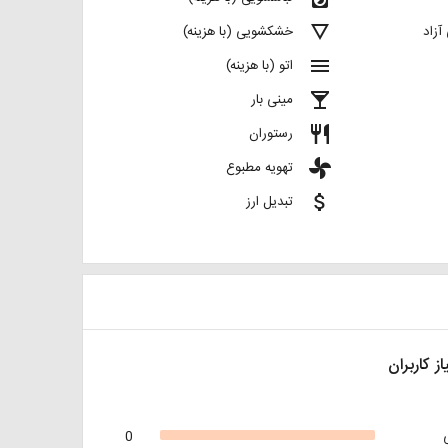
details
آزاد
خشکشویی (با هزینه)
menu
اتو (با هزینه)
local_bar
مینی بار
restaurant
رستوران
toys
تهویه مطبوع
attach_money
تبدیل ارز
از کاربران
0