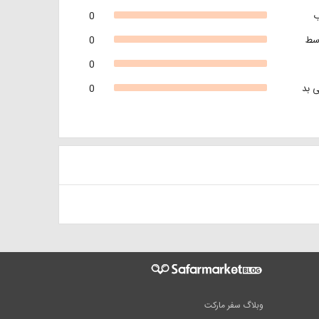
0
سط
0
0
 بد
0
وبلاگ سفر مارکت