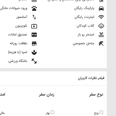
pets
directions_car
پارکینگ رایگان
ورود حیوانات خانگی 
import_export
wifi
اینترنت رایگان
آسانسور
live_tv
child_care
کلاب کودکان
تلویزیون
fiber_pin
pool
استخر رو باز
صندوق امانات
store
beach_access
ساحل خصوصی
نظافت روزانه
spa
اسپا (با هزینه)
fitness_center
باشگاه ورزشی
فیلتر نظرات کاربران
نوع سفر
زمان سفر
امتی
عالی
زوج
بهار