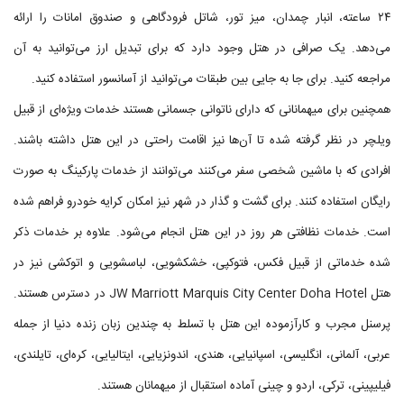
۲۴ ساعته، انبار چمدان، میز تور، شاتل فرودگاهی و صندوق امانات را ارائه
می‌دهد. یک صرافی در هتل وجود دارد که برای تبدیل ارز می‌توانید به آن
مراجعه کنید. برای جا به جایی بین طبقات می‌توانید از آسانسور استفاده کنید.
همچنین برای میهمانانی که دارای ناتوانی جسمانی هستند خدمات ویژه‌ای از قبیل
ویلچر در نظر گرفته شده تا آن‌ها نیز اقامت راحتی در این هتل داشته باشند.
افرادی که با ماشین شخصی سفر می‌کنند می‌توانند از خدمات پارکینگ به صورت
رایگان استفاده کنند. برای گشت و گذار در شهر نیز امکان کرایه خودرو فراهم شده
است. خدمات نظافتی هر روز در این هتل انجام می‌شود. علاوه بر خدمات ذکر
شده خدماتی از قبیل فکس، فتوکپی، خشکشویی، لباسشویی و اتوکشی نیز در
هتل JW Marriott Marquis City Center Doha Hotel در دسترس هستند.
پرسنل مجرب و کارآزموده این هتل با تسلط به چندین زبان زنده دنیا از جمله
عربی، آلمانی، انگلیسی، اسپانیایی، هندی، اندونزیایی، ایتالیایی، کره‌ای، تایلندی،
فیلیپینی، ترکی، اردو و چینی آماده استقبال از میهمانان هستند.