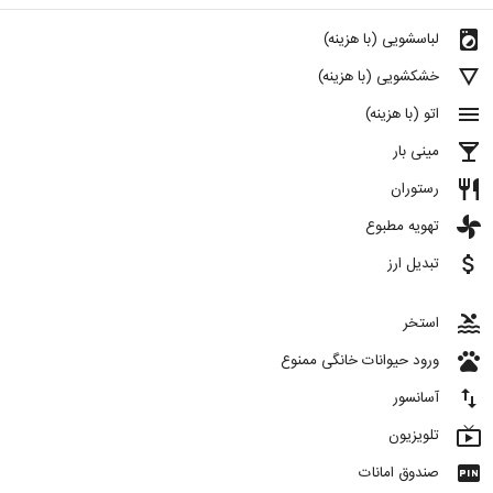
local_laundry_service
لباسشویی (با هزینه)
details
خشکشویی (با هزینه)
menu
اتو (با هزینه)
local_bar
مینی بار
restaurant
رستوران
toys
تهویه مطبوع
attach_money
تبدیل ارز
pool
استخر
pets
ورود حیوانات خانگی ممنوع
import_export
آسانسور
live_tv
تلویزیون
fiber_pin
صندوق امانات