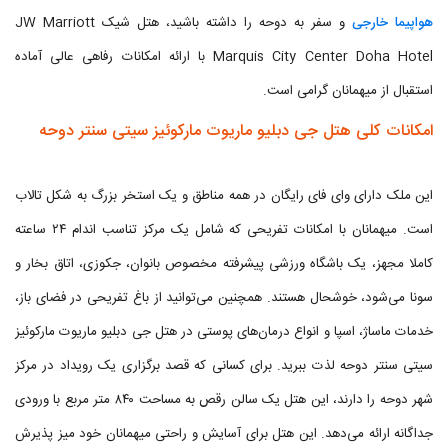
هواپیما خارجی
و سفر به دوحه را داشته باشید، هتل شیک JW Marriott
Marquis City Center Doha Hotel با ارائه امکانات رفاهی عالی آماده
استقبال از میهمانان گرامی است.
امکانات کلی هتل جی دبلیو ماریوت مارکوئیز سیتی سنتر دوحه
این ملک دارای وای فای رایگان در همه مناطق و یک استخر بزرگ به شکل تالاب
است. میهمانان با امکانات تفریحی که شامل یک مرکز تناسب اندام ۲۴ ساعته
کاملا مجهز، یک باشگاه ورزشی پیشرفته مخصوص بانوان، جکوزی، اتاق بخار و
سونا می‌شود، خوشحال هستند. همچنین می‌توانید از باغ تفریحی در فضای باز،
خدمات ماساژ، اسپا و انواع درمان‌های پوستی در هتل جی دبلیو ماریوت مارکوئیز
سیتی سنتر دوحه لذت ببرید. برای کسانی که قصد برگزاری یک رویداد در مرکز
شهر دوحه را دارند، این هتل یک سالن رقص به مساحت ۸۴۰ متر مربع با ورودی
جداگانه ارائه می‌دهد. این هتل برای آسایش و راحتی میهمانان خود میز پذیرش