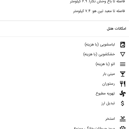
فاصله تا باغ وحش نگارا: ۶.۹ کیلومتر
فاصله تا معبد تین هو: ۷.۴ کیلومتر
امکانات هتل
local_laundry_service
لباسشویی (با هزینه)
details
خشکشویی (با هزینه)
menu
اتو (با هزینه)
local_bar
مینی بار
restaurant
رستوران
toys
تهویه مطبوع
attach_money
تبدیل ارز
pool
استخر
pets
ورود حیوانات خانگی ممنوع