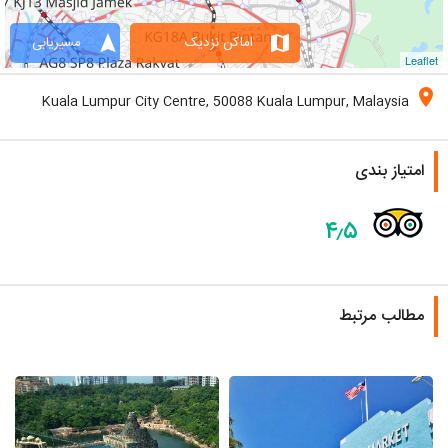
navigation
map
اماکن نزدیک
مسیریابی
Leaflet
location_on
Kuala Lumpur City Centre, 50088 Kuala Lumpur, Malaysia
امتیاز بندی
۴٫۵
مطالب مرتبط