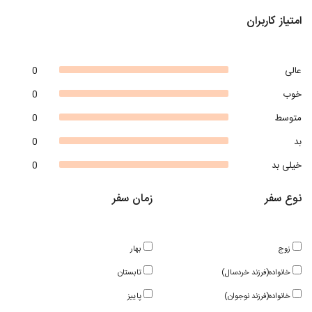
امتیاز کاربران
عالی
0
خوب
0
متوسط
0
بد
0
خیلی بد
0
نوع سفر
زمان سفر
زوج
بهار
خانواده(فرزند خردسال)
تابستان
خانواده(فرزند نوجوان)
پاییز