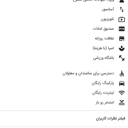
import_export
آسانسور
live_tv
تلویزیون
fiber_pin
صندوق امانات
store
نظافت روزانه
spa
اسپا (با هزینه)
fitness_center
باشگاه ورزشی
accessible
دسترسی برای سالمندان و معلولان
directions_car
پارکینگ رایگان
wifi
اینترنت رایگان
pool
استخر رو باز
فیلتر نظرات کاربران