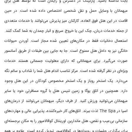
بابت نداشته باشید. پارکینگ در دسترس و رایگان است که توسط هتل برای
میهمانان با وسایل حمل و نقل شخصی اختصاص داده شده است. در حین
اقامت در این هتل فوق العاده، کارکنان میز پذیرش می‌توانند با خدمات متعددی
از جمله خدمات دربان، چک این یا خروج سریع و انبار چمدان به شما کمک کنند.
استعمال دخانیات فقط در مکان‌های تعیین شده مجاز است. آوردن حیوانات
خانگی نیز به داخل هتل ممنوع است. جا به جایی بین طبقات از طریق آسانسور
صورت می‌گیرد. برای میهمانانی که دارای معلولیت جسمانی هستند خدمات
ویژه‌ای در نظر گرفته شده است. مرکز تناسب اندام هتل شما را شاداب و سالم نگه
می‌دارد. یک استخر روباز و یک استخر مخصوص کودکان در این هتل وجود
دارد. همچنین در اتاق یوگا و زمین تنیس هتل با گروه مسافرتی خود یا سایر
میهمانان می‌توانید ورزش کنید. از طرف دیگر، میهمانان می‌توانند از درمان‌های
اسپا در The Spa لذت ببرند. اتاق‌های کار خیره‌کننده، پذیرایی عالی و مهارت‌های
سازمانی بی‌عیب و نقص، هتل ماندارین اورینتال کوالالامپور را به مکان برجسته‌ای
برای برگزاری جلسات و رویدادها در کوالالامپور تبدیل کرده است. علاوه بر همه