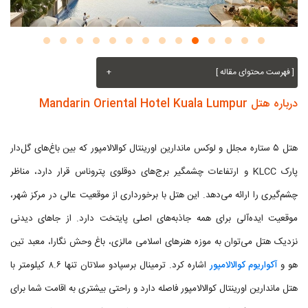
[ فهرست محتوای مقاله ]
+
درباره هتل Mandarin Oriental Hotel Kuala Lumpur
هتل ۵ ستاره مجلل و لوکس ماندارین اورینتال کوالالامپور که بین باغ‌های گل‌دار
پارک KLCC و ارتفاعات چشمگیر برج‌های دوقلوی پتروناس قرار دارد، مناظر
چشم‌گیری را ارائه می‌دهد. این هتل با برخورداری از موقعیت عالی در مرکز شهر،
موقعیت ایده‌آلی برای همه جاذبه‌های اصلی پایتخت دارد. از جاهای دیدنی
نزدیک هتل می‌توان به موزه هنرهای اسلامی مالزی، باغ وحش نگارا، معبد تین
هو و
آکواریوم کوالالامپور
اشاره کرد. ترمینال برسپادو سلاتان تنها ۸.۶ کیلومتر با
هتل ماندارین اورینتال کوالالامپور فاصله دارد و راحتی بیشتری به اقامت شما برای