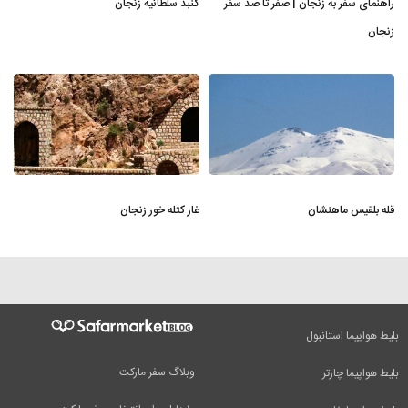
راهنمای سفر به زنجان | صفر تا صد سفر
گنبد سلطانیه زنجان
زنجان
قله بلقیس ماهنشان
غار کتله خور زنجان
بلیط هواپیما استانبول
وبلاگ سفر مارکت
بلیط هواپیما چارتر