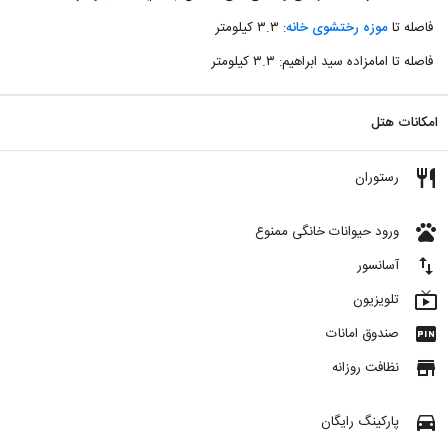
فاصله تا
موزه رختشوی خانه
: ۳.۳ کیلومتر
فاصله تا امامزاده سید ابراهیم: ۳.۳ کیلومتر
امکانات هتل
restaurant
رستوران
pets
ورود حیوانات خانگی ممنوع
import_export
آسانسور
live_tv
تلویزیون
fiber_pin
صندوق امانات
store
نظافت روزانه
directions_car
پارکینگ رایگان