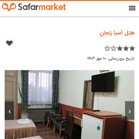
menu
هتل آسیا زنجان
star_border star_border star star star
تاریخ بروزرسانی: ۱۰ مهر ۱۴۰۳
›
‹