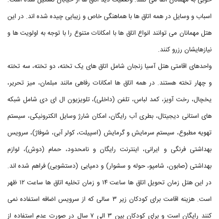
خوبی به مهمانان القا می کنند. وضعیت دید اتاق ها از خیابان تشکیل شده است.
اسباب و وسایل در همه اتاق ها با هماهنگی خاص و زیبایی چیده شده اند. در این
هتل مهمانان می توانند انواع اتاق ها با امکانات متنوع را با توجه به اولویت ها و
نیازهایشان رزرو کنند.
واحدهای اقامتی هتل آسیا زنجان شامل اتاق های یک تخته، دو تخته، سه تخته
و چهار تخته هستند. در همه اتاق ها امکانات رفاهی مانند مبلمان، میز تحریر،
یخچال، رخت آویز، کمد لباس، تلفن (داخلی)، تلویزیون ال ای دی شامل شبکه
های استانی دیجیتال، بطری آب رایگان، امکان شارژ وسایل الکترونیکی، سیستم
تهویه مطبوع، سیستم سرمایش و گرمایش (اسپیلت، کولر آبی، شوفاژ)، سرویس
بهداشتی فرنگی و ایرانی، اینترنت رایگان و نامحدود، حمام (دوش)، لوازم
بهداشتی (صابون، شامپو، حوله و سشوار) و دمپایی (دستشویی) فراهم شده اند.
در این هتل زمان تحویل اتاق ها ساعت ۱۴ و زمان تخلیه اتاق ها ساعت ۱۲ ظهر
است. هزینه اقامت برای کودکان زیر ۳ سالی که از سرویس اضافه استفاده نمی
کنند رایگان است و برای کودکان بین ۳ الی ۷ سال در صورت عدم استفاده از