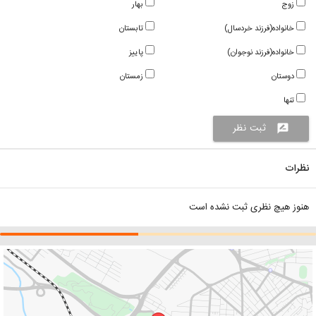
زوج
بهار
خانواده(فرزند خردسال)
تابستان
خانواده(فرزند نوجوان)
پاییز
دوستان
زمستان
تنها
ثبت نظر
rate_review
نظرات
هنوز هیچ نظری ثبت نشده است