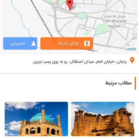
navigation
map
اماکن نزدیک
مسیریابی
Leaflet
location_on
زنجان، خیابان امام، میدان استقلال، رو به روی پمپ بنزین
مطالب مرتبط