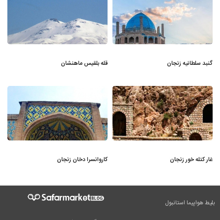
گنبد سلطانیه زنجان
قله بلقیس ماهنشان
غار کتله خور زنجان
کاروانسرا دخان زنجان
بلیط هواپیما استانبول