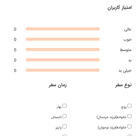
امتیاز کاربران
عالی
0
خوب
0
متوسط
0
بد
0
خیلی بد
0
نوع سفر
زمان سفر
زوج
بهار
خانواده(فرزند خردسال)
تابستان
خانواده(فرزند نوجوان)
پاییز