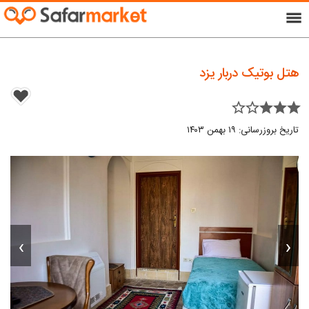
menu
هتل بوتیک دربار یزد
star_border star_border star star star
تاریخ بروزرسانی: ۱۹ بهمن ۱۴۰۳
›
‹