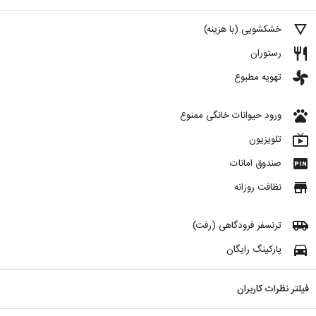
details
خشکشویی (با هزینه)
restaurant
رستوران
toys
تهویه مطبوع
pets
ورود حیوانات خانگی ممنوع
live_tv
تلویزیون
fiber_pin
صندوق امانات
store
نظافت روزانه
airport_shuttle
ترنسفر فرودگاهی (رفت)
directions_car
پارکینگ رایگان
فیلتر نظرات کاربران