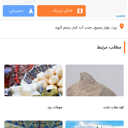
navigation
map
اماکن نزدیک
مسیریابی
Leaflet
location_on
یزد، بلوار بسیج، جنب آب انبار رستم گیوه
مطالب مرتبط
کوه عقاب تفت
سوغات یزد