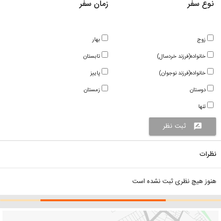
نوع سفر
زمان سفر
زوج
بهار
خانواده(فرزند خردسال)
تابستان
خانواده(فرزند نوجوان)
پاییز
دوستان
زمستان
تنها
ثبت نظر
rate_review
نظرات
هنوز هیچ نظری ثبت نشده است