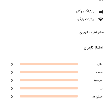
directions_car
پارکینگ رایگان
wifi
اینترنت رایگان
فیلتر نظرات کاربران
امتیاز کاربران
عالی
0
خوب
0
متوسط
0
بد
0
خیلی بد
0