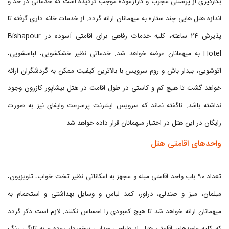
بکارگیری از پرسنلی مجرب و کارآزموده موجب گردیده است که خدماتی در حد و
اندازه هتل هایی چند ستاره به میهمانان ارائه گردد. از خدمات خانه داری گرفته تا
پذیرش ۲۴ ساعته، کلیه خدمات رفاهی برای اقامتی آسوده در Bishapour
Hotel به میهمانان عرضه خواهد شد. خدماتی نظیر خشکشویی، لباسشویی،
اتوشویی، بیدار باش و روم سرویس با بالاترین کیفیت ممکن به گردشگران ارائه
خواهد گشت تا هیچ کم و کاستی در طول اقامت در هتل بیشاپور کازرون وجود
نداشته باشد. ناگفته نماند که سرویس اینترنت پرسرعت وایفای نیز به صورت
رایگان در این هتل در اختیار میهمانان قرار داده خواهد شد.
واحدهای اقامتی هتل
تعداد ۹۰ باب واحد اقامتی مبله و مجهز به امکاناتی نظیر تخت خواب، تلویزیون،
مبلمان، میز و صندلی، دراور، کمد لباس و وسایل بهداشتی و استحمام به
میهمانان ارائه خواهد شد تا هیچ کمبودی را احساس نکنند. لازم است ذکر گردد