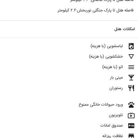
فاصله هتل تا پارک طالقانی: ۲.۶ کیلومتر
فاصله هتل تا پارک جنگلی نوربخش:‌۲.۶ کیلومتر
امکانات هتل
local_laundry_service
لباسشویی (با هزینه)
details
خشکشویی (با هزینه)
menu
اتو (با هزینه)
local_bar
مینی بار
restaurant
رستوران
pets
ورود حیوانات خانگی ممنوع
live_tv
تلویزیون
fiber_pin
صندوق امانات
store
نظافت روزانه