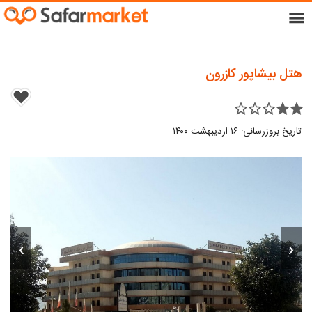
menu
هتل بیشاپور کازرون
star_border star_border star_border star star
تاریخ بروزرسانی: ۱۶ اردیبهشت ۱۴۰۰
›
‹