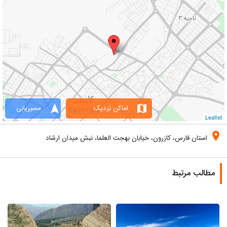
navigation
map
اماکن نزدیک
مسیریابی
Leaflet
location_on
استان فارس، کازرون، خیابان بهجت العلما، نبش میدان ارشاد
مطالب مرتبط