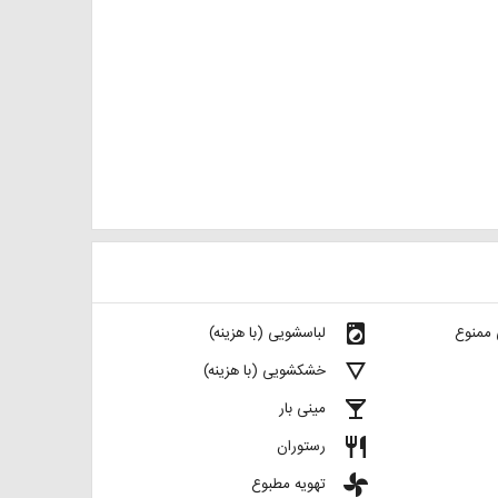
local_laundry_service
 ممنوع
لباسشویی (با هزینه)
details
خشکشویی (با هزینه)
local_bar
مینی بار
restaurant
رستوران
toys
تهویه مطبوع