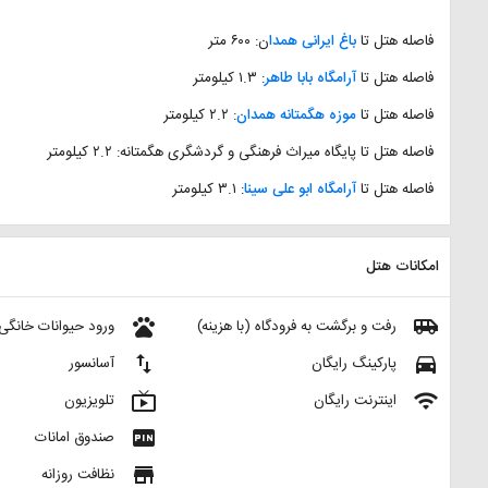
فاصله هتل تا
باغ ایرانی همدا
ن: ۶۰۰ متر
فاصله هتل تا
آرامگاه بابا طاهر
: ‌۱.۳ کیلومتر
فاصله هتل تا
موزه هگمتانه همدان
: ‌۲.۲ کیلومتر
فاصله هتل تا پایگاه میراث فرهنگی و گردشگری هگمتانه:‌ ۲.۲ کیلومتر
فاصله هتل تا
آرامگاه ابو علی سینا
: ‌۳.۱ کیلومتر
امکانات هتل
pets
airport_shuttle
رفت و برگشت به فرودگاه (با هزینه)
ورود حیوانات خانگی
import_export
directions_car
پارکینگ رایگان
آسانسور
live_tv
wifi
اینترنت رایگان
تلویزیون
fiber_pin
صندوق امانات
store
نظافت روزانه