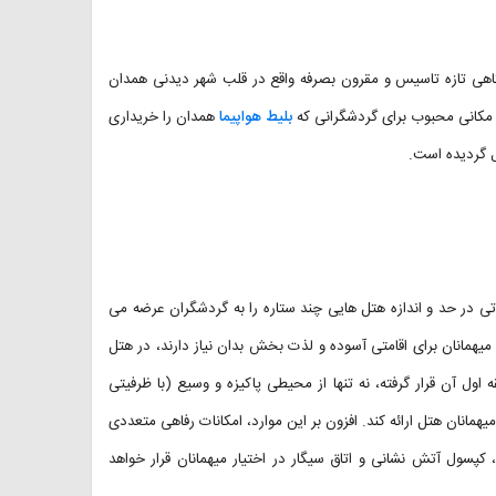
سفیر همدان (به انگلیسی: Safir Apartment Hotel) اقامتگاهی تازه تاسیس و مقرون بصرفه واقع در قلب شهر دیدنی همدان
 مکانی محبوب برای گردشگرانی که
بلیط هواپیما
همدان را خریداری
ل گردیده است.
تی در حد و اندازه هتل هایی چند ستاره را به گردشگران عرضه می
و رستوران، هرآنچه میهمانان برای اقامتی آسوده و لذت بخش بدان نیاز دارند، در هتل
اول آن قرار گرفته، نه تنها از محیطی پاکیزه و وسیع (با ظرفیتی
به میهمانان هتل ارائه کند. افزون بر این موارد، امکانات رفاهی متعددی
کپسول آتش نشانی و اتاق سیگار در اختیار میهمانان قرار خواهد