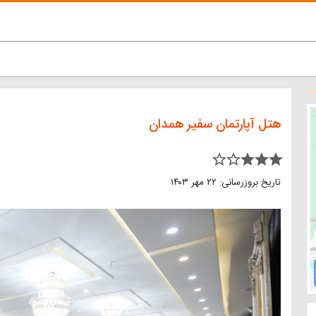
هتل آپارتمان سفیر همدان
star_border star_border star star star
تاریخ بروزرسانی: ۲۲ مهر ۱۴۰۳