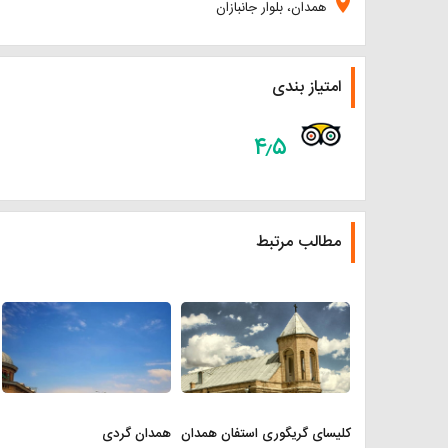
location_on
همدان، بلوار جانبازان
امتیاز بندی
۴٫۵
مطالب مرتبط
کلیسای گریگوری استفان همدان
همدان گردی