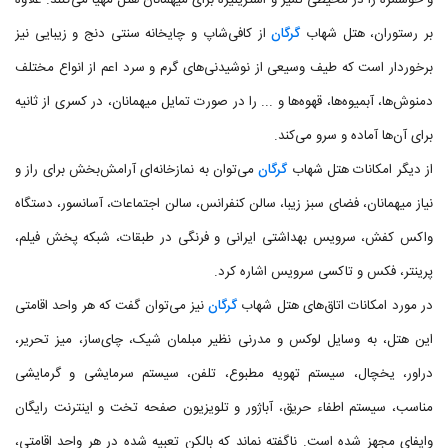
و خوشمزه را در محیطی تمیز و استریلیزه برای میهمانان هتل مهیا می‌کنند. علاوه
بر رستوران، هتل شهاب
گرگان
از کافی‌شاپ و چایخانه سنتی دنج و زیبایی نیز
برخوردار است که طیف وسیعی از نوشیدنی‌های گرم و سرد اعم از انواع مختلف
دمنوش‌ها، آبمیوه‌ها، قهوه‌ها و ... را در صورت تمایل میهمانان، در کسری از ثانیه
برای آن‌ها آماده و سرو می‌کند.
از دیگر امکانات هتل شهاب
گرگان
می‌توان به نمازخانه‌ای آرامش‌بخش برای راز و
نیاز میهمانان، فضای سبز زیبا، سالن کنفرانس، سالن اجتماعات، آسانسور، دستگاه
واکس کفش، سرویس بهداشتی ایرانی و فرنگی در طبقات، شبکه پخش فیلم،
پرینتر، فکس و تاکسی سرویس اشاره کرد.
در مورد امکانات اتاق‌های هتل شهاب
گرگان
نیز می‌توان گفت که هر واحد اقامتی
این هتل، به وسایل لوکس و مدرنی نظیر مبلمان شیک، چای‌ساز، میز تحریر،
دراور، یخچال، سیستم تهویه مطبوع، تلفن، سیستم سرمایشی و گرمایشی
مناسب، سیستم اطفاء حریق، آباژور و تلویزیون صفحه تخت و اینترنت رایگان
وایفای مجهز شده است. ناگفته نماند که بالکن تعبیه شده در هر واحد اقامتی،