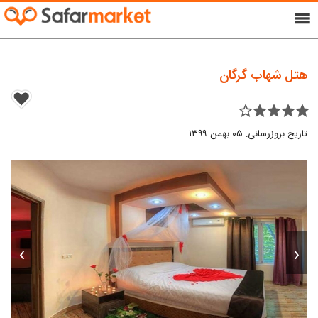
menu
هتل شهاب گرگان
star_border star star star star
تاریخ بروزرسانی: ۰۵ بهمن ۱۳۹۹
›
‹