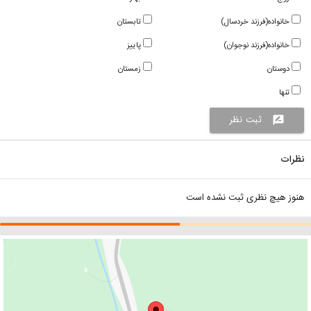
خانواده(فرزند خردسال)
تابستان
خانواده(فرزند نوجوان)
پاییز
دوستان
زمستان
تنها
ثبت نظر
rate_review
نظرات
هنوز هیچ نظری ثبت نشده است