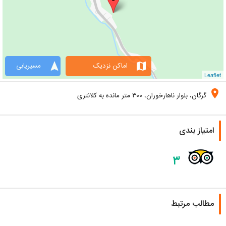
navigation
map
اماکن نزدیک
مسیریابی
Leaflet
location_on
گرگان، بلوار ناهارخوران، ۳۰۰ متر مانده به کلانتری
امتیاز بندی
۳
مطالب مرتبط