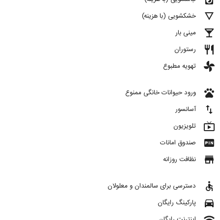
details
خشکشویی (با هزینه)
local_bar
مینی بار
restaurant
رستوران
toys
تهویه مطبوع
pets
ورود حیوانات خانگی ممنوع
import_export
آسانسور
live_tv
تلویزیون
fiber_pin
صندوق امانات
store
نظافت روزانه
accessible
دسترسی برای سالمندان و معلولان
directions_car
پارکینگ رایگان
wifi
اینترنت رایگان