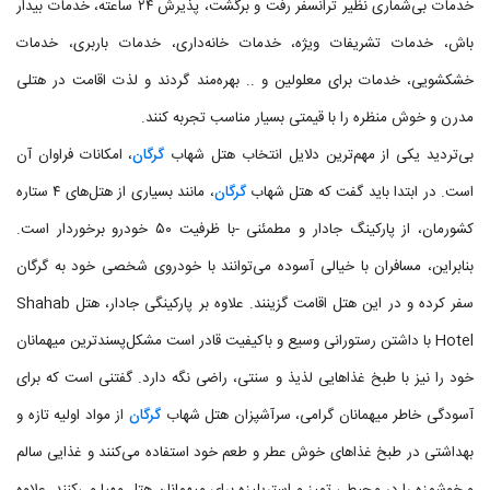
خدمات بی‌شماری نظیر ترانسفر رفت و برگشت، پذیرش ۲۴ ساعته، خدمات بیدار
باش، خدمات تشریفات ویژه، خدمات خانه‌داری، خدمات باربری، خدمات
خشکشویی، خدمات برای معلولین و .. بهره‌مند گردند و لذت اقامت در هتلی
مدرن و خوش منظره را با قیمتی بسیار مناسب تجربه کنند.
بی‌تردید یکی از مهم‌ترین دلایل انتخاب هتل شهاب
گرگان
، امکانات فراوان آن
است. در ابتدا باید گفت که هتل شهاب
گرگان
، مانند بسیاری از هتل‌های ۴ ستاره
کشورمان، از پارکینگ جادار و مطمئنی -با ظرفیت ۵۰ خودرو برخوردار است.
بنابراین، مسافران با خیالی آسوده می‌توانند با خودروی شخصی خود به گرگان
سفر کرده و در این هتل اقامت گزینند. علاوه بر پارکینگی جادار، هتل Shahab
Hotel با داشتن رستورانی وسیع و باکیفیت قادر است مشکل‌پسندترین میهمانان
خود را نیز با طبخ غذاهایی لذیذ و سنتی، راضی نگه دارد. گفتنی است که برای
آسودگی خاطر میهمانان گرامی، سرآشپزان هتل شهاب
گرگان
از مواد اولیه تازه و
بهداشتی در طبخ غذاهای خوش عطر و طعم خود استفاده می‌کنند و غذایی سالم