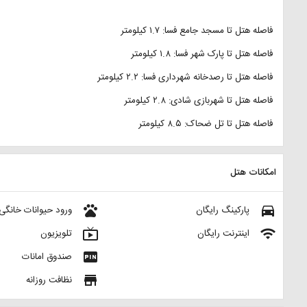
فاصله هتل تا مسجد جامع فسا: ۱.۷ کیلومتر
فاصله هتل تا پارک شهر فسا: ۱.۸ کیلومتر
فاصله هتل تا رصدخانه شهرداری فسا:‌ ۲.۲ کیلومتر
فاصله هتل تا شهربازی شادی: ‌۲.۸ کیلومتر
فاصله هتل تا تل ضحاک: ‌۸.۵ کیلومتر
امکانات هتل
pets
directions_car
پارکینگ رایگان
ورود حیوانات خانگی
live_tv
wifi
اینترنت رایگان
تلویزیون
fiber_pin
صندوق امانات
store
نظافت روزانه