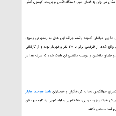
ین مکان می‌توان به فضای سبز، دستگاه فکس و پرینت، کپسول آتش
ی غذایی خیالتان آسوده باشد، چراکه این هتل به رستورانی وسیع،
باکیفیت و پاکیزه مجهز گردیده است. رستوران هتل که در طبقه همکف آن واقع شده، از ظرفیتی برابر با ۲۰۰ نفر برخوردار بوده و از کارکنانی
ن و فضای دلنشین و دوست داشتنی آن باعث شده که صرف غذا در
انسرای جهانگردی فسا به گردشگران و خریداران
بلیط هواپیما چارتر
یرش شبانه روزی، باربری، خشکشویی و لباسشویی به کلیه میهمانان
دی فسا احساس نکنند.