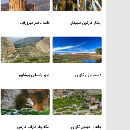
آبشار مارگون سپیدان
قلعه دختر فیروزآباد
دشت ارژن کازرون
شهر باستانی بیشاپور
جاهای دیدنی کازرون
تنگه رغز داراب فارس