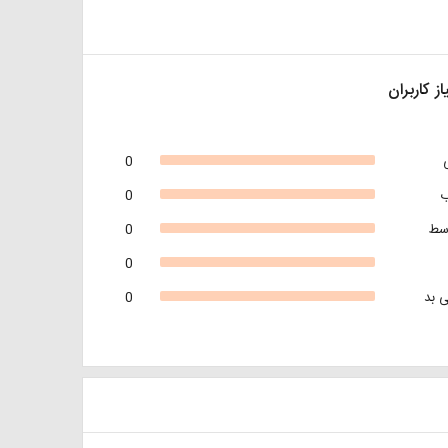
از کاربران
0
0
سط
0
0
 بد
0