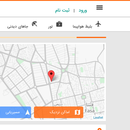
menu
ورود
ثبت نام
|
beach_access
next_week
flight
بلیط هواپیما
تور
جاهای دیدنی
navigation
map
اماکن نزدیک
مسیریابی
Leaflet