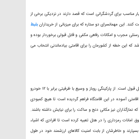
ا (به انگلیسی: Fasa Tourist Hotel) انتخابی بسیار مناسب برای گردشگرانی است که قصد دارند در نزدیکی برخی از
 کنند. این مهمانسرای دو ستاره که برای میزبانی از خریداران
بلیط
ز پرسنلی مجرب و امکانات رفاهی مکفی و قابل قبولی برخوردار بوده و
د که این خطه از کشورمان را برای اقامتی بیادماندنی انتخاب می
برای اقامتگاهی دو ستاره، امکانات رفاهی مهمانسرای جهانگردی فسا بسیار قابل قبول است. از پارکینگی روباز و وسیع با ظرفیتی برابر با ۱۲ خودرو
 اقامتی آسوده در این اقامتگاه فراهم گردیده است تا هیچ کمبودی
مازگذاران نیز مکانی دنج و ساکت را برای نیایش داشته باشند.
امانات رمزداری را در هتل تعبیه کرده است تا افرادی که اشیاء
 بسپارند و خاطرشان از بابت امنیت کالاهای ارزشمند خود در طول