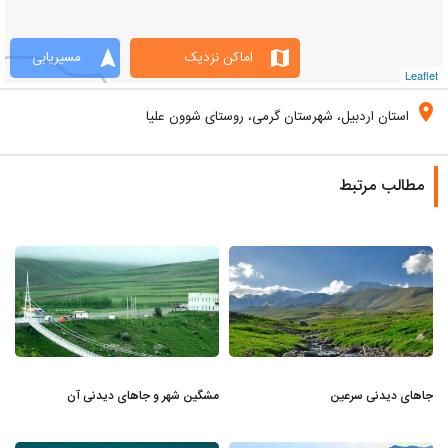
navigation
map
اماکن نزدیک
مسیریابی
Leaflet
location_on
استان اردبیل، شهرستان گرمی، روستای شوون علیا
مطالب مرتبط
جاهای دیدنی سرعین
مشگین شهر و جاهای دیدنی آن