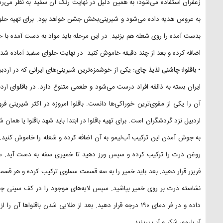
زعفران استفاده می‌شود؛ به همین دلیل در نهایت رنگ آن سفید به نظر می‌رس
به عروس هدیه داده می‌شود و شیرینی‌بخش جشن خواهد بود. برای تهیه حلوای س
بدست آمده را روی شعله هم بزنید. در این مرحله باید مواد به دست آمده با 
اضافه کرده و بعد از چند دقیقه خاموش کنید. در نهایت حلوای سفید آماده شده 
• باقلوا؛ چاشنی لذیذ چای:
یکی از خوشمزه‌ترین شیرینی‌های ایرانی که در اردبیل
ایران بسته به ذائقه افراد درست می‌شود و طعمی متنوع دارد. در باقلوای اردب
آن را یکی از مقوی‌ترین خوراکی‌ها دانست. باقلوا امروزه در اکثر شیرینی‌ 
اردبیل نزد گردشگران است. برای تهیه باقلوا در ابتدا باید شهد باقلوا یا همان 
به جوش آمدن این ترکیب آب‌لیمو به آن اضافه کرده و شعله را خاموش کنید. بر
روغن ذرت را ترکیب کرده و سپس ورز دهید تا خمیری سفه به دست آید. س
نشاسته ذرت بر روی خمیر بپاشید. سپس لایه‌های موجود را در کف سینی چرب شد
داده و در فر دمای ۱۹۰ درجه قرار دهید. بعد از طلایی شدن باقل
آب‌لیمو، شکر و آب بریزید.