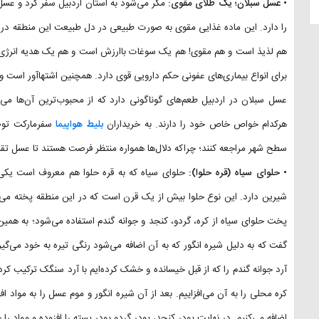
• عسل سبلان؛ یک طلای مقوی:
مگر می‌شود به استان اردبیل سفر کرد و عس
را دارد. این ماده غذایی مقوی به صورت طبیعی در دل طبیعت این منطقه د
هم لذیذ است و هم مقوی! هم یک سوغات باارزش است و هم یک هدیه انرژی‌ب
برای انواع بیماری‌های عفونی حکم دارویی قوی دارد. همچنین اشتهاآور است و در
عسل سبلان در اردبیل طعم‌های گوناگونی دارد که از محبوب‌ترین آن‌ها م
هرکدام خواص خاص خود را دارند. به خریداران
بلیط هواپیما
سفرمارکت توصی
سطح شهر مراجعه کنند؛ چراکه دلال‌ها همواره منتظر فرصت هستند تا عسل تقلب
• حلوای سیاه (قره حلوا):
حلوای سیاه که به قره حلوا هم معروف است یکی 
شیرین دارد. این نوع حلوا بیش از یک قرن است که در این منطقه پخته می‌
پخت حلوای سیاه از کره، گردو، کنجد و جوانه گندم استفاده می‌شود؛ به همین 
گفت که به دلیل شیره انگور که به آن اضافه می‌شود رنگی تیره به خود می‌گ
آرد جوانه گندم را که از قبل خیسانده و خشک کرده‌ایم با آرد سنگک ترکیب کرد
کره محلی را به آن می‌افزاییم. بعد از آن شیره انگور و موم عسل را به مواد 
اضافه می‌کنیم. در نهایت پودر کنجد، پودر گردو پودر پسته را افزوده و مواد ر