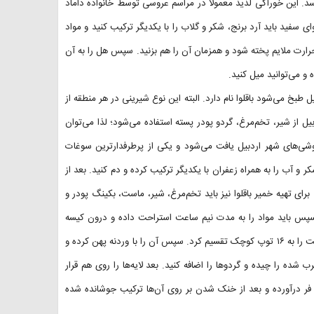
د. این خوراکی لذیذ معمولاً در مراسم عروسی توسط خانواده داماد
فید باید آرد برنج، شکر و گلاب را با یکدیگر ترکیب کنید و مواد
حرارت ملایم پخته شود و همزمان آن را هم بزنید. سپس هل را به آن
و می‌توانید میل کنید.
 طبخ می‌شود باقلوا نام دارد. البته این نوع شیرینی در هر منطقه از
یل از شیر، تخم‌مرغ، گردو پودر پسته استفاده می‌شود؛ لذا می‌توان
فروشی‌های شهر اردبیل یافت می‌شود و یکی از پرطرفدارترین سوغات
شکر و آب را به همراه زعفران با یکدیگر ترکیب کرده و دم کنید. بعد از
ای تهیه خمیر باقلوا نیز باید تخم‌مرغ، شیر، ماست، بکینگ پودر و
پس باید مواد را به مدت نیم ساعت استراحت داده و درون کیسه
فریزر قرار دهید. بعد باید خمیر را به سه قسمت مساوی ترکیب کرده و هر قسمت را به ۱۶ توپ کوچک تقسیم کرد. سپس آن را با وردنه پهن کرده و
ه را چیده و گردوها را اضافه کنید. بعد لایه‌ها را روی هم قرار
واها آن را از فر درآورده و بعد از خنک شدن بر روی آن‌ها ترکیب جوشانده شده