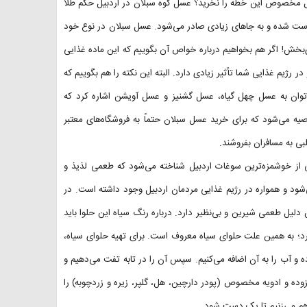
ل مخصوص این خطه را نخرید؟ عسل کوه سبلان در اردبیل حکم طلا
رست شده و به جاهای زیادی صادر می‌شود. عسل سبلان در نوع خود
خش! اگر هم بخواهیم درباره خواص آن بگوییم که این ماده غذایی
 رژیم غذایی شما تأثیر زیادی دارد. البته این نکته را هم بگوییم که
ی‌توان به عسل چهل گیاه، عسل گشنیز و عسل آویشن اشاره کرد که
ه می‌شود که برای خرید عسل سبلان حتماً به فروشگاه‌های معتبر
ی به مسافران بفروشند.
از خوشمزه‌ترین سوغات اردبیل شناخته می‌شود که طعمی لذیذ و
شود و همواره در رژیم غذایی مردمان اردبیل وجود داشته است. در
دلیل طعمی شیرین و بی‌نظیر دارد. درباره رنگ سیاه این حلوا باید
یرد؛ به همین علت حلوای سیاه معروف است. برای تهیه حلوای سیاه،
ه و آب را به آن اضافه می‌کنیم. سپس آن را در تابه تفت می‌دهیم و
افزوده و ادویه مخصوص (پودر دارچین، هل، گلپر، زیره و زردچوبه) را
ا هم می‌زنیم تا یک دست شود.