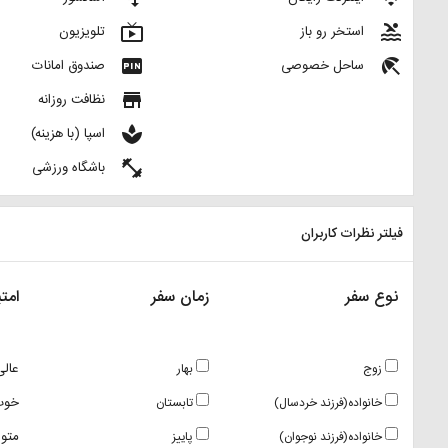
live_tv
pool
استخر رو باز
تلویزیون
fiber_pin
beach_access
ساحل خصوصی
صندوق امانات
store
نظافت روزانه
spa
اسپا (با هزینه)
fitness_center
باشگاه ورزشی
فیلتر نظرات کاربران
نوع سفر
زمان سفر
امتی
عالی
زوج
بهار
خوب
خانواده(فرزند خردسال)
تابستان
متو
خانواده(فرزند نوجوان)
پاییز