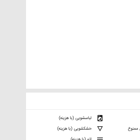
local_laundry_service
لباسشویی (با هزینه)
details
 ممنوع
خشکشویی (با هزینه)
menu
اتو (با هزینه)