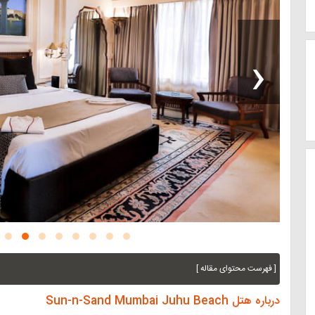
‹
[ فهرست محتوای مقاله ]
درباره هتل Sun-n-Sand Mumbai Juhu Beach