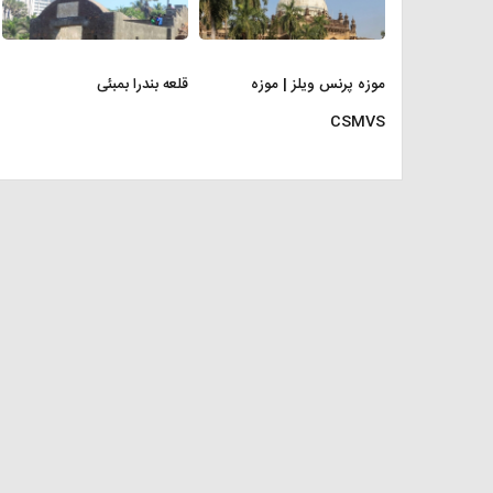
موزه پرنس ویلز | موزه
قلعه بندرا بمبئی
CSMVS