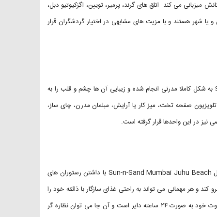
 سوئیت از مهمانانش میزبانی می کند. اتاق های گرند، پرمیر، تویین، اگزکیوتیو دبل،
و یا شهر هستند و با مزیت های مشابهی در اختیار گردشگران قرار
طراحی و دکوراسیون اتاق های هتل Sun-n-Sand Mumbai Juhu Beach به شکل کاملا مدرنی انجام شده و زیبایی آن ها چشم و قلب را به
ل تلویزیون صفحه تخت، میز کار یا آرایش، مبلمان مدرن، چای ساز،
 نیز در این واحدها قرار گرفته است.
هتل سان اند سند دست مهمانان را در انتخاب غذا نیز باز گذاشته است. هتل Sun-n-Sand Mumbai Juhu Beach با داشتن رستوران های
کند و هر مهمانی می تواند به راحتی غذای سازگار با ذائقه خود را
از منوی یکی از این رستوران ها پیدا کند. کافی شاپ آکوا با دکوراسیون متفاوت خود به صورت ۲۴ ساعته دایر است و آن جا می توان نظاره گر