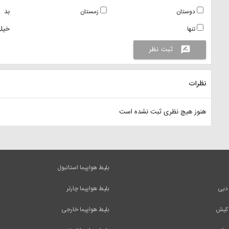
بد
دوستان
زمستان
خیلی
تنها
ثبت نظر
rate_review
نظرات
هنوز هیچ نظری ثبت نشده است
بلیط هواپیما استانبول
 دبی
بلیط هواپیما چارتر
 کیش
بلیط هواپیما خارجی