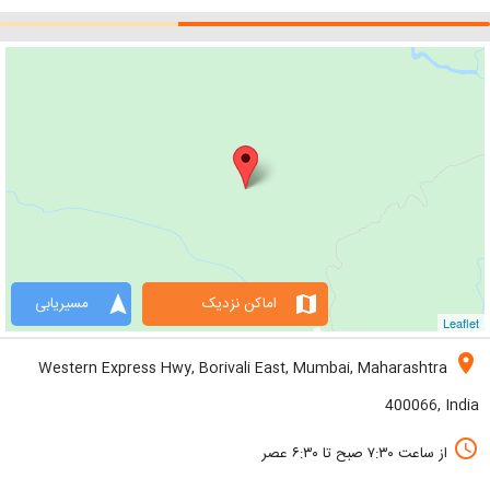
navigation
map
اماکن نزدیک
مسیریابی
Leaflet
location_on
Western Express Hwy, Borivali East, Mumbai, Maharashtra
400066, India
access_time
از ساعت ۷:۳۰ صبح تا ۶:۳۰ عصر