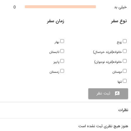
خیلی بد
0
نوع سفر
زمان سفر
زوج
بهار
خانواده(فرزند خردسال)
تابستان
خانواده(فرزند نوجوان)
پاییز
دوستان
زمستان
تنها
ثبت نظر
rate_review
نظرات
هنوز هیچ نظری ثبت نشده است