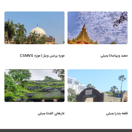
معبد ویپاسانا بمبئی
موزه پرنس ویلز | موزه CSMVS
قلعه بندرا بمبئی
غارهای الفنتا بمبئی