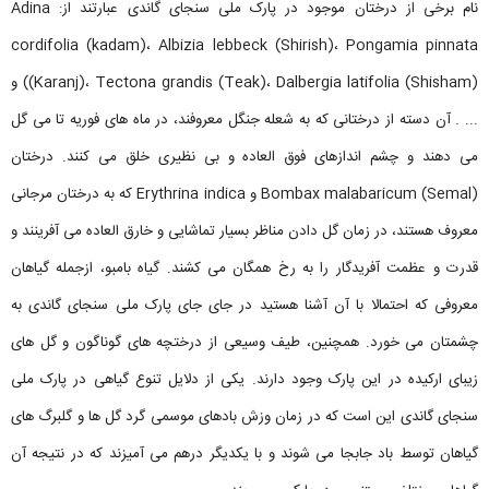
نام برخی از درختان موجود در پارک ملی سنجای گاندی عبارتند از: Adina
cordifolia (kadam)، Albizia lebbeck (Shirish)، Pongamia pinnata
(Karanj)، Tectona grandis (Teak)، Dalbergia latifolia (Shisham)) و
... . آن دسته از درختانی که به شعله جنگل معروفند، در ماه های فوریه تا می گل
می دهند و چشم اندازهای فوق العاده و بی نظیری خلق می کنند. درختان
Bombax malabaricum (Semal) و Erythrina indica که به درختان مرجانی
معروف هستند، در زمان گل دادن مناظر بسیار تماشایی و خارق العاده می آفرینند و
قدرت و عظمت آفریدگار را به رخ همگان می کشند. گیاه بامبو، ازجمله گیاهان
معروفی که احتمالا با آن آشنا هستید در جای جای پارک ملی سنجای گاندی به
چشمتان می خورد. همچنین، طیف وسیعی از درختچه های گوناگون و گل های
زیبای ارکیده در این پارک وجود دارند. یکی از دلایل تنوع گیاهی در پارک ملی
سنجای گاندی این است که در زمان وزش بادهای موسمی گرد گل ها و گلبرگ های
گیاهان توسط باد جابجا می شوند و با یکدیگر درهم می آمیزند که در نتیجه آن