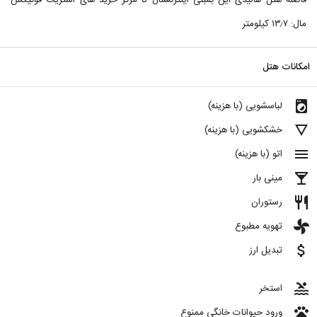
فاصله هتل هالیدی این بمبئی اینترنشنال تا مرکز خرید های استریت فونیکس
مال: ۱۳٫۷ کیلومتر
امکانات هتل
local_laundry_service
لباسشویی (با هزینه)
details
خشکشویی (با هزینه)
menu
اتو (با هزینه)
local_bar
مینی بار
restaurant
رستوران
toys
تهویه مطبوع
attach_money
تبدیل ارز
pool
استخر
pets
ورود حیوانات خانگی ممنوع