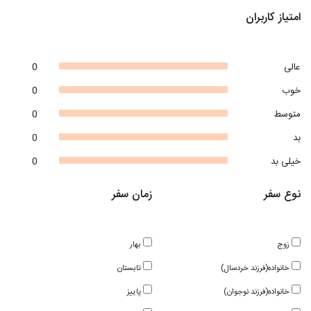
امتیاز کاربران
عالی
0
خوب
0
متوسط
0
بد
0
خیلی بد
0
نوع سفر
زمان سفر
زوج
بهار
خانواده(فرزند خردسال)
تابستان
خانواده(فرزند نوجوان)
پاییز