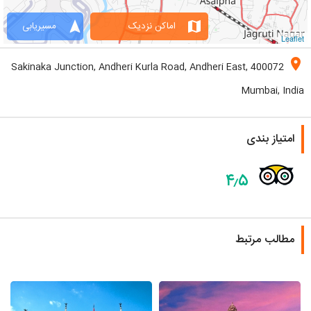
navigation
map
اماکن نزدیک
مسیریابی
Leaflet
location_on
Sakinaka Junction, Andheri Kurla Road, Andheri East, 400072
Mumbai, India
امتیاز بندی
۴٫۵
مطالب مرتبط