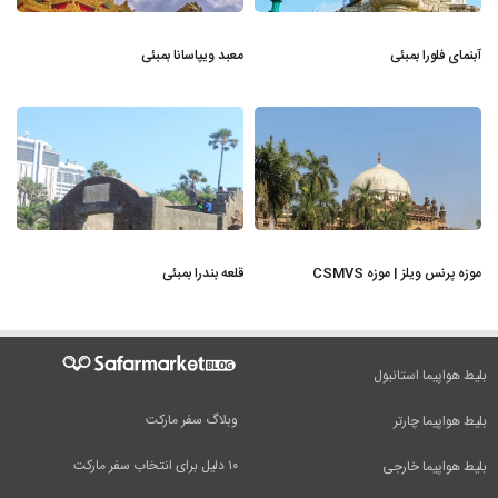
آبنمای فلورا بمبئی
معبد ویپاسانا بمبئی
موزه پرنس ویلز | موزه CSMVS
قلعه بندرا بمبئی
بلیط هواپیما استانبول
وبلاگ سفر مارکت
بلیط هواپیما چارتر
۱۰ دلیل برای انتخاب سفر مارکت
بلیط هواپیما خارجی