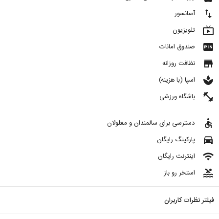
import_export
آسانسور
live_tv
تلویزیون
fiber_pin
صندوق امانات
store
نظافت روزانه
spa
اسپا (با هزینه)
fitness_center
باشگاه ورزشی
accessible
دسترسی برای سالمندان و معلولان
directions_car
پارکینگ رایگان
wifi
اینترنت رایگان
pool
استخر رو باز
فیلتر نظرات کاربران