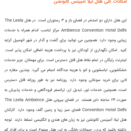
امکانات کلی هتل لیلا آمبینس کانونشن
این هتل دارای دو استخر در فضای باز و ۳ رستوران است. در هتل The Leela
Ambience Convention Hotel Delhi مرکز تناسب اندام همراه با خدمات
زیبایی وجود دارد. همچنین می توانید برای گشت و گذار در شهر اتومبیل کرایه
کنید. امکان نگهداری از کودکان نیز با پرداخت هزینه اضافی امکان پذیر است.
اینترنت رایگان در تمام نقاط هتل قابل دسترس است. برای مهمانان عزیز خدمات
خشکشویی، لباسشویی و اتو با هزینه جداگانه انجام می گیرد. چندین مغازه در
لابی برای خرید سوغاتی وجود دارد. روزنامه نیز به طور روزانه قابل دسترس
است، همچنین خدمات تور، تبدیل ارز، ترانسفر فرودگاهی و خدمات پذیرش به
صورت ۲۴ ساعته دایر هستند. در فضای بیرونی هتل The Leela Ambience
Convention Hotel Delhi فضای سبز زیبا و زمین گلف وجود دارد. کارکنان
هتل لیلا آمبینس کانونشن نیز به زبان های هندی و انگلیسی تسلط دارند. توجه
داشته باشید که بردن حیوانات خانگی به این هتل ممنوع است و برای افراد کم