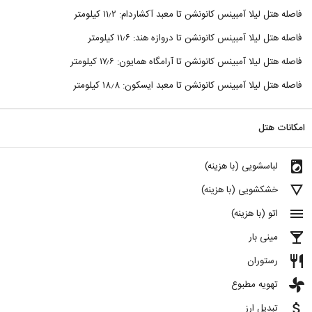
فاصله هتل لیلا آمبینس کانونشن تا معبد آکشاردام: ۱۱٫۲ کیلومتر
فاصله هتل لیلا آمبینس کانونشن تا دروازه هند: ۱۱٫۶ کیلومتر
فاصله هتل لیلا آمبینس کانونشن تا آرامگاه همایون: ۱۷٫۶ کیلومتر
فاصله هتل لیلا آمبینس کانونشن تا معبد ایسکون: ۱۸٫۸ کیلومتر
امکانات هتل
local_laundry_service
لباسشویی (با هزینه)
details
خشکشویی (با هزینه)
menu
اتو (با هزینه)
local_bar
مینی بار
restaurant
رستوران
toys
تهویه مطبوع
attach_money
تبدیل ارز