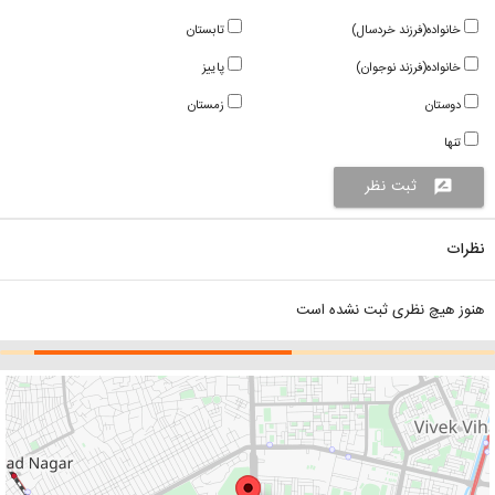
خانواده(فرزند خردسال)
تابستان
خانواده(فرزند نوجوان)
پاییز
دوستان
زمستان
تنها
ثبت نظر
rate_review
نظرات
هنوز هیچ نظری ثبت نشده است