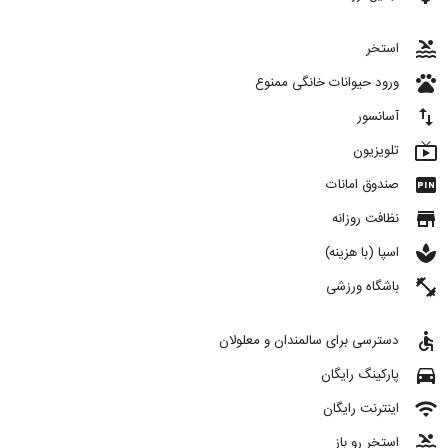
pool
استخر
pets
ورود حیوانات خانگی ممنوع
import_export
آسانسور
live_tv
تلویزیون
fiber_pin
صندوق امانات
store
نظافت روزانه
spa
اسپا (با هزینه)
fitness_center
باشگاه ورزشی
accessible
دسترسی برای سالمندان و معلولان
directions_car
پارکینگ رایگان
wifi
اینترنت رایگان
pool
استخر رو باز