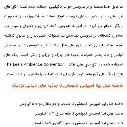
ها عایق صدا هستند و از سرویس خواب باکیفیتی استفاده شده است. اتاق های
این هتل بسیار لوکس و دارای تهویه مطبوع هستند، نظافت روزانه نیز به صورت
رایگان انجام می گیرد. در اتاق ها همچنین کمد دیواری و یخچال و مینی بار،
سشوار، کتابخانه، در سرویس بهداشتی نیز مسواک، خمیردندان و صابون گذاشته
شده است. طراحی داخلی اتاق های هتل لیلا امبینس کانونشن دارای محیطی
لوکس و آرام بخش همراه با پنجره های بزرگ و نورگیر و بالکن است. رنگ های
استفاده شده در اتاق های هتل The Leela Ambience Convention Hotel
Delhi رنگ های گرم مانند کرم و قهوه ای است که فضا را دلنشین تر کرده است.
فاصله هتل لیلا آمبینس کانونشن تا جاذبه های دیدنی نزدیک
فاصله هتل لیلا آمبینس کانونشن تا مسجد جامع دهلی نو: ۱۰٫۱ کیلومتر
فاصله هتل لیلا آمبینس کانونشن تا قلعه سرخ: ۱۰٫۳ کیلومتر
فاصله هتل لیلا آمبینس کانونشن تا مقبره گاندی: ۱۰٫۹ کیلومتر