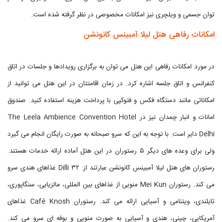
توان جسمی و ویلچری نیز امکانات مخصوصی در نظر گرفته شده است.
امکانات رفاهی هتل لیلا آمبینس کانونشن
در مورد امکانات رفاهی این هتل می توان به برگزاری رویدادها و جلسات در اتاق
کنفرانس و اتاق جلسه اشاره کرد. در زمان اقامتتان در این هتل می توانید از
امکاناتی مانند دستگاه فکس و فتوکپی با پرداخت هزینه استفاده کنید. صندوق
امانات و انبار چمدان نیز در The Leela Ambience Convention Hotel
Delhi دایر است. با توجه به این که سرو صبحانه به صورت رایگان انجام می گیرد
ولی برای وعده های دیگر ۵ رستوران در این هتل آماده ارائه خدمات هستند.
رستوران های هتل لیلا آمبینس کانونشن عبارتند از: Dilli ۳۲ غذاهای هندی سرو
می کند. رستوران Mei Kun منویی از غذاهای بین المللی، مالزیایی، سنگاپوری،
تایلندی، ویتنامی و آسیایی ارائه می کند. رستوران Café Knosh غذاهای
آمریکایی، چینی، هندی و آسیایی به صورت منویی و بوفه ای سرو می کند.