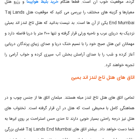
کرده، موقعیت خوب آن است. قطعا هنگام
خرید بلیط هواپیما
و رزرو هتل
معیارها و گزینه های مختلف را بررسی می کنید که موقعیت هتل Taj Lands
End Mumbai یکی از آن ها است. بد نیست بدانید که هتل تاج لندز اند بمبئی
نزدیک به دریای عرب و ناحیه ورلی قرار گرفته و تنها ۲۰۰ متر با دریا فاصله دارد و
مهمانان این هتل صبح خود را با نسیم خنک دریا و صدای زیبای پرندگان دریایی
آغاز کرده و شب را با صدای آرامش بخش آب سپری کرده و خواب آرامی را
تجربه خواهند کرد.
اتاق های هتل تاج لندز اند بمبئ
تمامی اتاق های هتل تاج لندز مبله هستند. مبلمان اتاق ها از جنس چوب و در
هماهنگی کامل با محیطی است که هتل در آن قرار گرفته است. تختواب های
هتل نیز درجه راحتی بسیار خوبی دارند تا حدی حس استراحت بر روی ابرها به
شما دست خواهد داد. بیشتر اتاق های Taj Lands End Mumbai فضای بزرگی