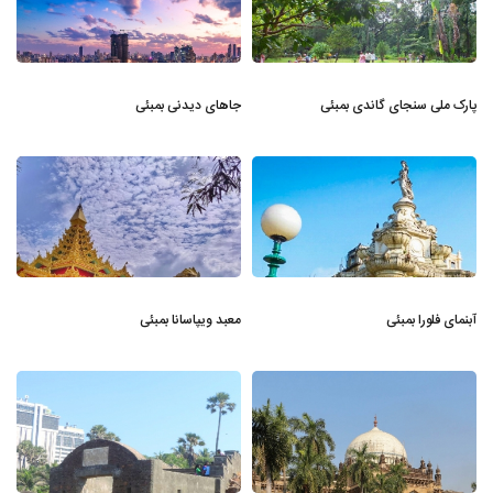
پارک ملی سنجای گاندی بمبئی
جاهای دیدنی بمبئی
آبنمای فلورا بمبئی
معبد ویپاسانا بمبئی