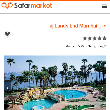
menu
هتل Taj Lands End Mumbai
star star star star star
تاریخ بروزرسانی: ۱۵ خرداد ۱۴۰۰
›
‹