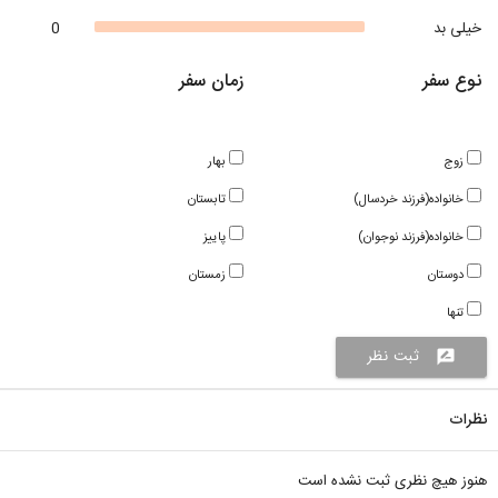
خیلی بد
0
نوع سفر
زمان سفر
زوج
بهار
خانواده(فرزند خردسال)
تابستان
خانواده(فرزند نوجوان)
پاییز
دوستان
زمستان
تنها
ثبت نظر
rate_review
نظرات
هنوز هیچ نظری ثبت نشده است