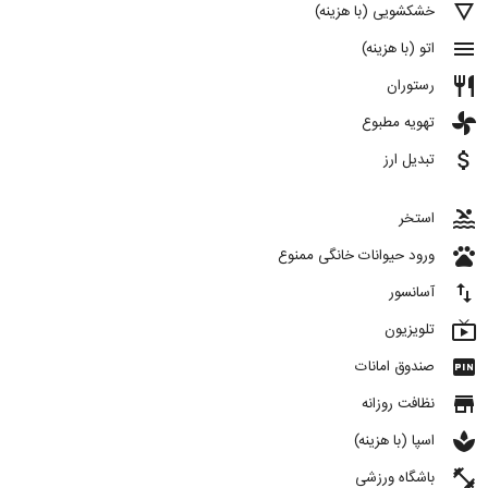
details
خشکشویی (با هزینه)
menu
اتو (با هزینه)
restaurant
رستوران
toys
تهویه مطبوع
attach_money
تبدیل ارز
pool
استخر
pets
ورود حیوانات خانگی ممنوع
import_export
آسانسور
live_tv
تلویزیون
fiber_pin
صندوق امانات
store
نظافت روزانه
spa
اسپا (با هزینه)
fitness_center
باشگاه ورزشی