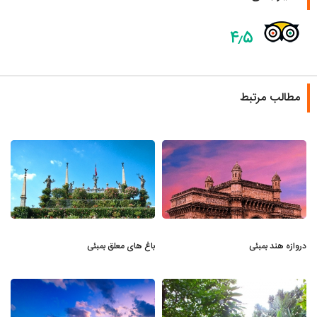
۴٫۵
مطالب مرتبط
دروازه هند بمبئی
باغ های معلق بمبئی