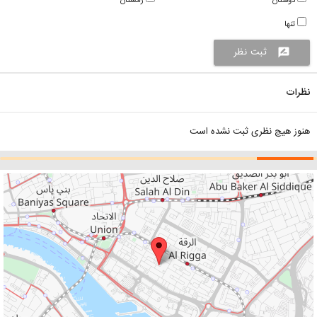
دوستان
زمستان
تنها
ثبت نظر
rate_review
نظرات
هنوز هیچ نظری ثبت نشده است