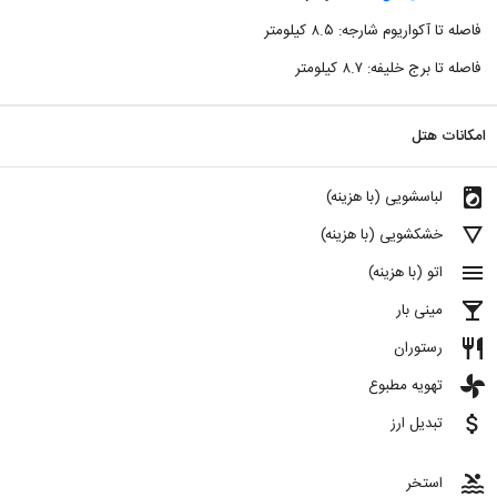
فاصله تا آکواریوم شارجه: ۸.۵ کیلومتر
فاصله تا برج خلیفه: ۸.۷ کیلومتر
امکانات هتل
local_laundry_service
لباسشویی (با هزینه)
details
خشکشویی (با هزینه)
menu
اتو (با هزینه)
local_bar
مینی بار
restaurant
رستوران
toys
تهویه مطبوع
attach_money
تبدیل ارز
pool
استخر