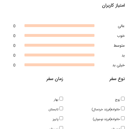
امتیاز کاربران
عالی
0
خوب
0
متوسط
0
بد
0
خیلی بد
0
نوع سفر
زمان سفر
زوج
بهار
خانواده(فرزند خردسال)
تابستان
خانواده(فرزند نوجوان)
پاییز