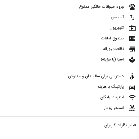
pets
ورود حیوانات خانگی ممنوع
import_export
آسانسور
live_tv
تلویزیون
fiber_pin
صندوق امانات
store
نظافت روزانه
spa
اسپا (با هزینه)
accessible
دسترسی برای سالمندان و معلولان
directions_car
پارکینگ با هزینه
wifi
اینترنت رایگان
pool
استخر رو باز
فیلتر نظرات کاربران