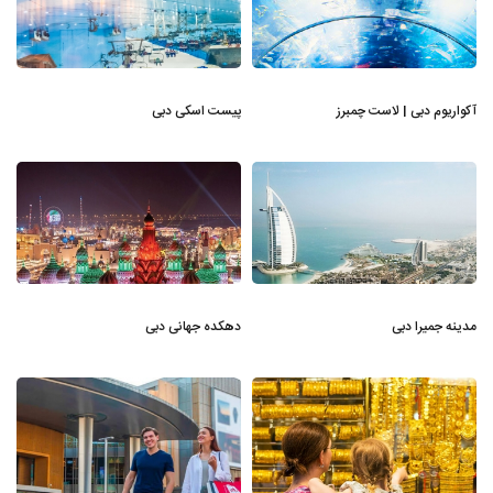
آکواریوم دبی | لاست چمبرز
پیست اسکی دبی
مدینه جمیرا دبی
دهکده جهانی دبی