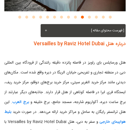
[ فهرست محتوای مقاله ]
+
درباره هتل Versailles by Raviz Hotel Dubai
هتل ورسایلس بای راویز در فاصله پانزده دقیقه رانندگی از فرودگاه بین المللی
دبی در منطقه تجاری و تفریحی خیابان الریگا در دیره واقع شده است. مکان‌های
دیدنی مانند مرکز خرید الغریر سیتی، مرکز خرید برج‌های دوقلو، مرکز خرید ریف،
ایستگاه فری ابرا در فاصله کوتاهی از هتل قرار دارند. جاذبه‌های دیگر عبارتند از
برج ساعت دیره، آکواریوم شارجه، مسجد جامع، برج خلیفه و
برج العرب
. این
هتل ترانسفر رایگان به ساحل و مراکز خرید ارائه می‌دهد. در صورت خرید
بلیط
هواپیمای خارجی
و سفر به دبی، هتل Versailles by Raviz Hotel Dubai با