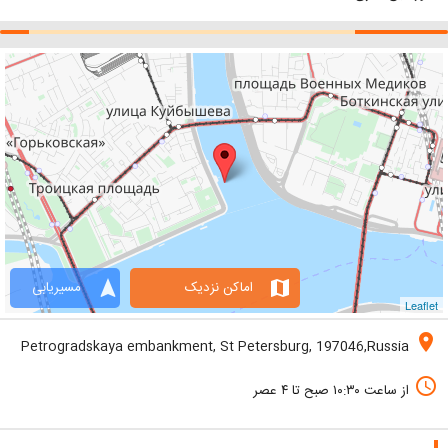
navigation
map
اماکن نزدیک
مسیریابی
Leaflet
location_on
Petrogradskaya embankment, St Petersburg, 197046,Russia
access_time
از ساعت ۱۰:۳۰ صبح تا ۴ عصر