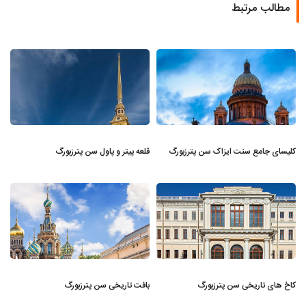
مطالب مرتبط
کلیسای جامع سنت ایزاک سن پترزبورگ
قلعه پیتر و پاول سن پترزبورگ
کاخ های تاریخی سن پترزبورگ
بافت تاریخی سن پترزبورگ