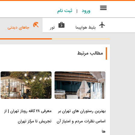
menu
ورود
ثبت نام
|
beach_access
next_week
flight
بلیط هواپیما
تور
جاهای دیدنی
مطالب مرتبط
بهترین رستوران های تهران بر
معرفی ۲۸ کافه روباز تهران | از
اساس نظرات مردم و امتیاز آن
تجریش تا مرکز تهران
ها