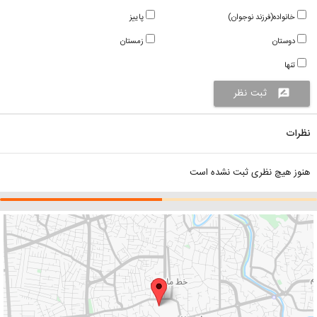
خانواده(فرزند نوجوان)
پاییز
دوستان
زمستان
تنها
ثبت نظر
rate_review
نظرات
هنوز هیچ نظری ثبت نشده است