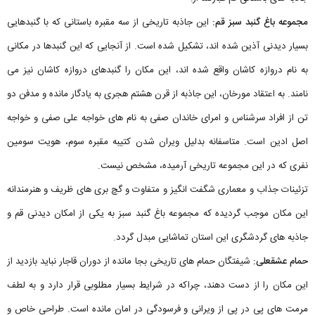
مجموعه باغ گنبد سبز قم:
این جاذبه تاریخی از سه مقبره باستانی که با گنبدهایی
بسیار دیدنی آذین شده اند، تشکیل شده است. از آنجایی که این گنبدها در مکانی
به نام دروازه کاشان واقع شده اند، این مکان را گنبدهای دروازه کاشان نیز می
نامند. به اعتقاد مورخان، این جاذبه از قرن هشتم هجری به یادگار مانده و مدفن دو
تن از افراد سرشناس و امرای خاندان صفی به نام های خواجه علی صفی و خواجه
اصل ادین است. متاسفانه بدلیل ویران شدن کتیبه مقبره سوم، هویت سومین
نفری که در این مجموعه تاریخی آرمیده، مشخص نیست.
تزئینات جذاب و معماری شگفت انگیز و متفاوت و گچ بری های ظریف و هنرمندانه
این مکان موجب گردیده که مجموعه باغ گنبد سبز به یکی از امکان دیدنی قم و
جاذبه های گردشگری این استان تماشایی مبدل گردد.
حمام عشقعلی:
شیفتگان حمام های تاریخی بجا مانده از دوران قاجار نباید بازدید از
این مکان را از دست دهند، چراکه در شرایط بسیار مطلوبی قرار دارد و به لطف
مرمت های پی در پی از ویرانی و فرسودگی در امان مانده است. طراحی خاص و