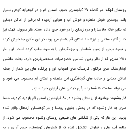
روستای کهک:
در فاصله ۳۰ کیلومتری جنوب استان قم و در کوهپایه کوهی بسیار
بلند، روستای خوش منظره و خوش آب و هوایی آرمیده که برخی از اماکن دیدنی
قم نظیر خانه ملاصدرا و دره زیدان را در خود جای داده است. غار معروف کهک نیز
که از آثار باستانی و ارزشمند استان قم بشمار می رود، در این مکان جا خوش کرده
و توجه برخی از زمین شناسان و جهانگردان را به خود جلب کرده است. این غار
۳۵۰ متری که از نظر زمین شناسی خصوصیات منحصربفردی دارد، بعلت داشتن
آبشارسنگ های مرتفع، غارسنگ های اعجاب آور و پرتگاه های بی شمار از جمله
اماکن دیدنی و جاذبه های گردشگری این منطقه و استان قم محسوب می شود و
می تواند ساعت ها شما را سرگرم دیدنی های فراوان خود سازد.
غار وشنوه:
چنانچه از روستای وشنوه در ۶۰ کیلومتری استان قم بازدید کردید، حتما
سری به غار وشنوه که در بخش جنوبی روستا و در کوهستان اردهال واقع شده
بزنید. این غار که یکی از شگفتی های طبیعی روستای وشنوه محسوب می شود، از
منابع آبی غنی و فراوانی تشکیل شده که از شیارهای کوهستان جمع آوری و به