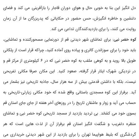
دل انگیز این بنا به خوبی حال و هوای دوران قاجار را بازآفرینی می کند و فضای
دلنشین و خاطره انگیزش، حس حضور در حکایاتی که پدربزرگان ما از آن زمان
روایت می کنند، را برای بازدیدکنندگان تداعی می کند.
کوه خضر نبی:
برای تماشای شهر دیدنی قم از دورنمایی مسحورکننده و تماشایی،
باید خود را برای سوزاندن کالری و پیاده روی آماده کنید، چراکه قرار است از پلکانی
طویل بالا روید و به کوهی ملقب به کوه خضر نبی که در ۶ کیلومتری از مرکز قم و
در نزدیکی شهرک ایثار قرار گرفته، صعود کنید. این مکان صرفا مکانی تفریحی
نیست، بلکه با داشتن قدمتی بیش از سه هزار سال، جاذبه تاریخی نیز بشمار می
آید. برفراز این کوه مسجدی باستانی واقع شده که خود مکانی زیارتی-تاریخی به
حساب می آید و زوار و عاشقان تاریخ را در روزهای آخر هفته از جای جای استان قم
بسوی خود می کشاند. بی تردید بازدید از مسجد تاریخی کوه خضر نبی و تماشای
منظره دلفریب و شگفت انگیز استان قم برفراز آن از لذت هایی است که هر
گردشگری که بلیط هواپیما تهران را برای بازدید از این شهر دیدنی خریداری می