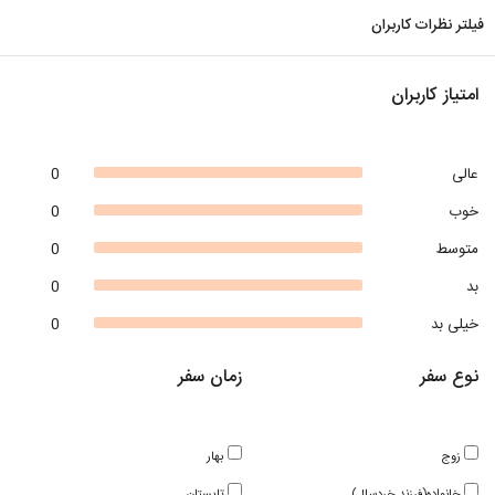
فیلتر نظرات کاربران
امتیاز کاربران
عالی
0
خوب
0
متوسط
0
بد
0
خیلی بد
0
نوع سفر
زمان سفر
زوج
بهار
خانواده(فرزند خردسال)
تابستان