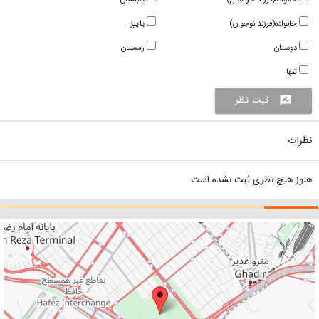
خانواده(فرزند نوجوان)
پاییز
دوستان
زمستان
تنها
ثبت نظر
rate_review
نظرات
هنوز هیچ نظری ثبت نشده است